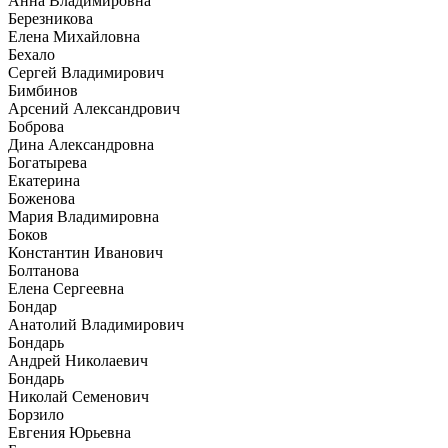
Анна Владимировна
Березникова
Елена Михайловна
Бехало
Сергей Владимирович
Бимбинов
Арсений Александрович
Боброва
Дина Александровна
Богатырева
Екатерина
Боженова
Мария Владимировна
Боков
Константин Иванович
Болтанова
Елена Сергеевна
Бондар
Анатолий Владимирович
Бондарь
Андрей Николаевич
Бондарь
Николай Семенович
Борзило
Евгения Юрьевна