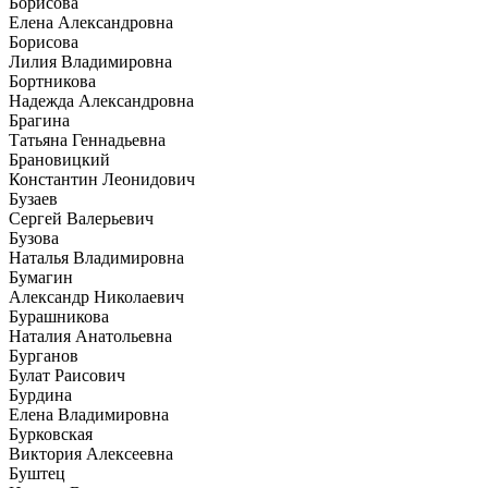
Борисова
Елена Александровна
Борисова
Лилия Владимировна
Бортникова
Надежда Александровна
Брагина
Татьяна Геннадьевна
Брановицкий
Константин Леонидович
Бузаев
Сергей Валерьевич
Бузова
Наталья Владимировна
Бумагин
Александр Николаевич
Бурашникова
Наталия Анатольевна
Бурганов
Булат Раисович
Бурдина
Елена Владимировна
Бурковская
Виктория Алексеевна
Буштец