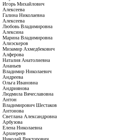
Игорь Михайлович
Алексеева
Галина Николаевна
Алексеева
Любовь Владимировна
Алексина
Марина Владимировна
Алиэскеров
Мизамир Ахмедбекович
Алферова
Наталия Анатолиевна
Ананьев
Владимир Николаевич
Андреева
Ольга Ивановна
Андриянова
Людмила Вячеславовна
Антон
Владимирович Шестаков
Антонова
Светлана Александровна
Арбузова
Елена Николаевна
Архиереев
Николай Викторович