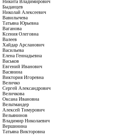
Никита Владимирович
Быданцев
Николай Алексеевич
Вавилычева
Татьяна Юрьевна
Ваганова
Ксения Олеговна
Валеев
Хайдар Арсланович
Васильева
Елена Геннадьевна
Васьков
Евгений Иванович
Васянина
Виктория Игоревна
Величко
Сергей Александрович
Величкова
Оксана Ивановна
Вельтмандер
Алексей Тимурович
Вельянинов
Владимир Николаевич
Вершинина
Татьяна Викторовна