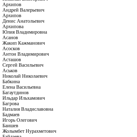
Архипов
Андрей Валерьевич
Архипов
Денис Анатольевич
Архипова
Юлия Владимировна
Асанов
Жакип Кажманович
Асосков
Антон Владимирович
Асташов
Сергей Васильевич
Аськов
Николай Николаевич
Бабкина
Елена Васильевна
Багаутдинов
Ильдар Ильхамович
Багрова
Наталия Владиславовна
Бадмаев
Игорь Олегович
Баишев
Жолымбет Нурахметович
Байдаева