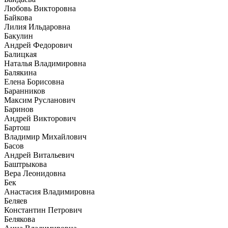
Любовь Викторовна
Байкова
Лилия Ильдаровна
Бакулин
Андрей Федорович
Балицкая
Наталья Владимировна
Балякина
Елена Борисовна
Баранников
Максим Русланович
Баринов
Андрей Викторович
Бартош
Владимир Михайлович
Басов
Андрей Витальевич
Баштрыкова
Вера Леонидовна
Бек
Анастасия Владимировна
Беляев
Константин Петрович
Белякова