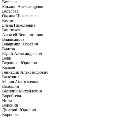
Веселов
Михаил Александрович
Веселова
Оксана Николаевна
Веснина
Елена Николаевна
Винников
Алексей Вениаминович
Владимиров
Владимир Юрьевич
Власов
Юрий Александрович
Вовк
Вероника Юрьевна
Волков
Геннадий Александрович
Волозина
Мария Анатольевна
Волошин
Василий Михайлович
Воробьева
Инна
Воронин
Дмитрий Юрьевич
Воронов