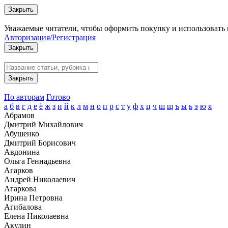
Закрыть
Уважаемые читатели, чтобы оформить покупку и использовать 
Авторизация/Регистрация
Закрыть
Закрыть
По авторам
Готово
а
б
в
г
д
е
ё
ж
з
и
й
к
л
м
н
о
п
р
с
т
у
ф
х
ц
ч
ш
щ
ъ
ы
ь
э
ю
я
Абрамов
Дмитрий Михайлович
Абушенко
Дмитрий Борисович
Авдонина
Ольга Геннадьевна
Агарков
Андрей Николаевич
Агаркова
Ирина Петровна
Агибалова
Елена Николаевна
Акулин