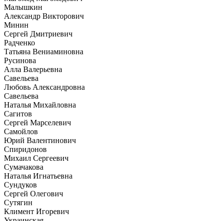
Малышкин
Александр Викторович
Минин
Сергей Дмитриевич
Радченко
Татьяна Вениаминовна
Русинова
Алла Валерьевна
Савельева
Любовь Александровна
Савельева
Наталья Михайловна
Сагитов
Сергей Марселевич
Самойлов
Юрий Валентинович
Спиридонов
Михаил Сергеевич
Сумачакова
Наталья Игнатьевна
Сундуков
Сергей Олегович
Сутягин
Климент Игоревич
Украинская