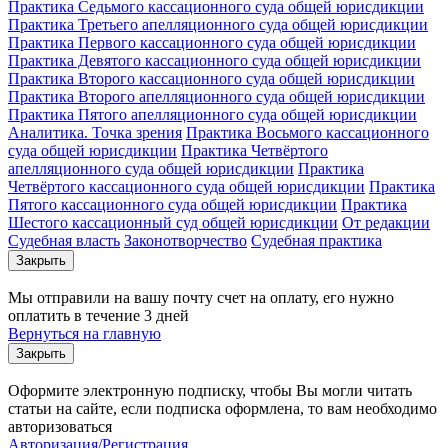
Практика Седьмого кассационного суда общей юрисдикции
Практика Третьего апелляционного суда общей юрисдикции
Практика Первого кассационного суда общей юрисдикции
Практика Девятого кассационного суда общей юрисдикции
Практика Второго кассационного суда общей юрисдикции
Практика Второго апелляционного суда общей юрисдикции
Практика Пятого апелляционного суда общей юрисдикции
Аналитика. Точка зрения
Практика Восьмого кассационного
суда общей юрисдикции
Практика Четвёртого
апелляционного суда общей юрисдикции
Практика
Четвёртого кассационного суда общей юрисдикции
Практика
Пятого кассационного суда общей юрисдикции
Практика
Шестого кассационный суд общей юрисдикции
От редакции
Судебная власть
Законотворчество
Судебная практика
Закрыть
Мы отправили на вашу почту счет на оплату, его нужно
оплатить в течение 3 дней
Вернуться на главную
Закрыть
Оформите электронную подписку, чтобы Вы могли читать
статьи на сайте, если подписка оформлена, то вам необходимо
авторизоваться
Авторизация/Регистрация