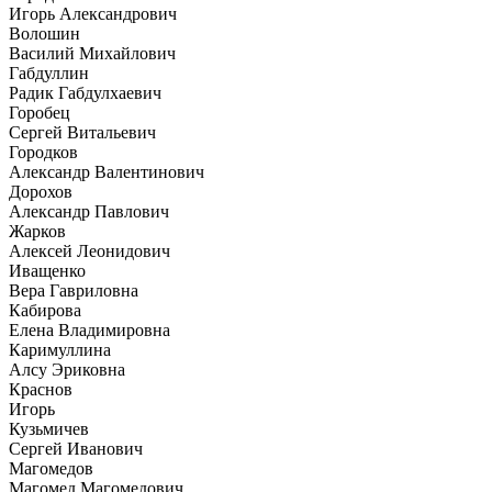
Игорь Александрович
Волошин
Василий Михайлович
Габдуллин
Радик Габдулхаевич
Горобец
Сергей Витальевич
Городков
Александр Валентинович
Дорохов
Александр Павлович
Жарков
Алексей Леонидович
Иващенко
Вера Гавриловна
Кабирова
Елена Владимировна
Каримуллина
Алсу Эриковна
Краснов
Игорь
Кузьмичев
Сергей Иванович
Магомедов
Магомед Магомедович