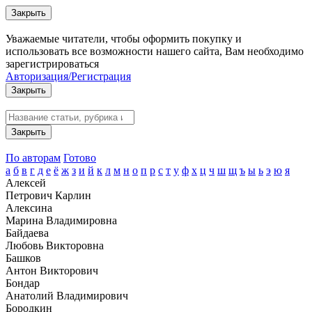
Закрыть
Уважаемые читатели, чтобы оформить покупку и
использовать все возможности нашего сайта, Вам необходимо
зарегистрироваться
Авторизация/Регистрация
Закрыть
Закрыть
По авторам
Готово
а
б
в
г
д
е
ё
ж
з
и
й
к
л
м
н
о
п
р
с
т
у
ф
х
ц
ч
ш
щ
ъ
ы
ь
э
ю
я
Алексей
Петрович Карлин
Алексина
Марина Владимировна
Байдаева
Любовь Викторовна
Башков
Антон Викторович
Бондар
Анатолий Владимирович
Бородкин