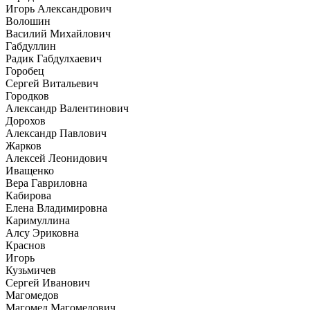
Игорь Александрович
Волошин
Василий Михайлович
Габдуллин
Радик Габдулхаевич
Горобец
Сергей Витальевич
Городков
Александр Валентинович
Дорохов
Александр Павлович
Жарков
Алексей Леонидович
Иващенко
Вера Гавриловна
Кабирова
Елена Владимировна
Каримуллина
Алсу Эриковна
Краснов
Игорь
Кузьмичев
Сергей Иванович
Магомедов
Магомед Магомедович