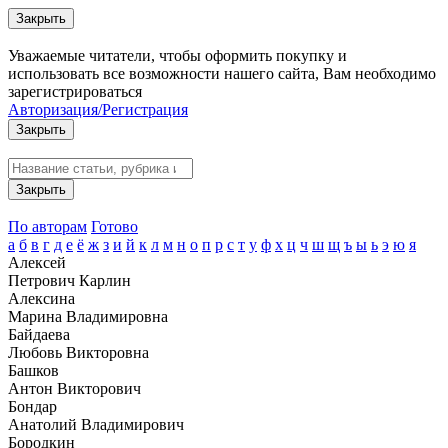
Закрыть
Уважаемые читатели, чтобы оформить покупку и
использовать все возможности нашего сайта, Вам необходимо
зарегистрироваться
Авторизация/Регистрация
Закрыть
Закрыть
По авторам
Готово
а
б
в
г
д
е
ё
ж
з
и
й
к
л
м
н
о
п
р
с
т
у
ф
х
ц
ч
ш
щ
ъ
ы
ь
э
ю
я
Алексей
Петрович Карлин
Алексина
Марина Владимировна
Байдаева
Любовь Викторовна
Башков
Антон Викторович
Бондар
Анатолий Владимирович
Бородкин