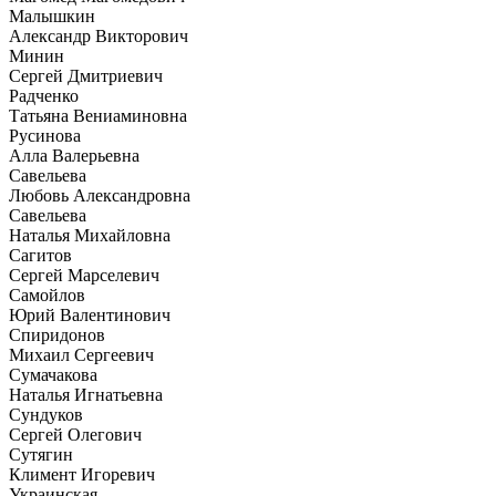
Малышкин
Александр Викторович
Минин
Сергей Дмитриевич
Радченко
Татьяна Вениаминовна
Русинова
Алла Валерьевна
Савельева
Любовь Александровна
Савельева
Наталья Михайловна
Сагитов
Сергей Марселевич
Самойлов
Юрий Валентинович
Спиридонов
Михаил Сергеевич
Сумачакова
Наталья Игнатьевна
Сундуков
Сергей Олегович
Сутягин
Климент Игоревич
Украинская