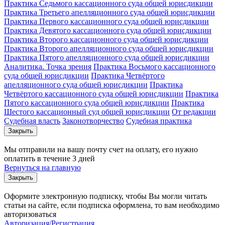
Практика Седьмого кассационного суда общей юрисдикции
Практика Третьего апелляционного суда общей юрисдикции
Практика Первого кассационного суда общей юрисдикции
Практика Девятого кассационного суда общей юрисдикции
Практика Второго кассационного суда общей юрисдикции
Практика Второго апелляционного суда общей юрисдикции
Практика Пятого апелляционного суда общей юрисдикции
Аналитика. Точка зрения
Практика Восьмого кассационного
суда общей юрисдикции
Практика Четвёртого
апелляционного суда общей юрисдикции
Практика
Четвёртого кассационного суда общей юрисдикции
Практика
Пятого кассационного суда общей юрисдикции
Практика
Шестого кассационный суд общей юрисдикции
От редакции
Судебная власть
Законотворчество
Судебная практика
Закрыть
Мы отправили на вашу почту счет на оплату, его нужно
оплатить в течение 3 дней
Вернуться на главную
Закрыть
Оформите электронную подписку, чтобы Вы могли читать
статьи на сайте, если подписка оформлена, то вам необходимо
авторизоваться
Авторизация/Регистрация