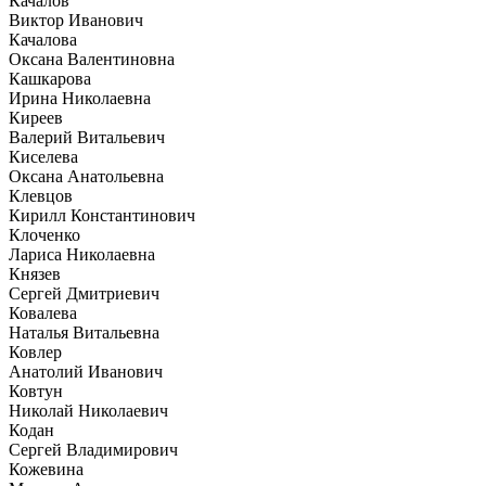
Качалов
Виктор Иванович
Качалова
Оксана Валентиновна
Кашкарова
Ирина Николаевна
Киреев
Валерий Витальевич
Киселева
Оксана Анатольевна
Клевцов
Кирилл Константинович
Клоченко
Лариса Николаевна
Князев
Сергей Дмитриевич
Ковалева
Наталья Витальевна
Ковлер
Анатолий Иванович
Ковтун
Николай Николаевич
Кодан
Сергей Владимирович
Кожевина