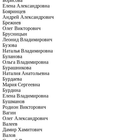
Борисова
Елена Александровна
Бояринцев
Андрей Александрович
Брежнев
Олег Викторович
Брусницын
Леонид Владимирович
Бузова
Наталья Владимировна
Буланова
Ольга Владимировна
Бурашникова
Наталия Анатольевна
Бурдаева
Мария Сергеевна
Бурдина
Елена Владимировна
Бушманов
Родион Викторович
Вагин
Олег Александрович
Валеев
Дамир Хамитович
Валов