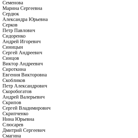
Семенова
Марина Сергеевна
Сердюк
Александра Юрьевна
Серков
Петр Павлович
Сидоренко
Андрей Игоревич
Синицын
Сергей Андреевич
Синцов
Виктор Андреевич
Сироткина
Евгения Викторовна
Скобликов
Петр Александрович
Скоробогатов
Андрей Валерьевич
Скрипов
Сергей Владимирович
Скрипченко
Нина Юрьевна
Слюсарев
Дмитрий Сергеевич
Смагина