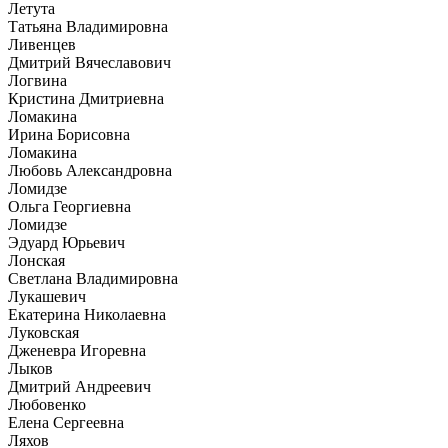
Летута
Татьяна Владимировна
Ливенцев
Дмитрий Вячеславович
Логвина
Кристина Дмитриевна
Ломакина
Ирина Борисовна
Ломакина
Любовь Александровна
Ломидзе
Ольга Георгиевна
Ломидзе
Эдуард Юрьевич
Лонская
Светлана Владимировна
Лукашевич
Екатерина Николаевна
Луковская
Дженевра Игоревна
Лыков
Дмитрий Андреевич
Любовенко
Елена Сергеевна
Ляхов