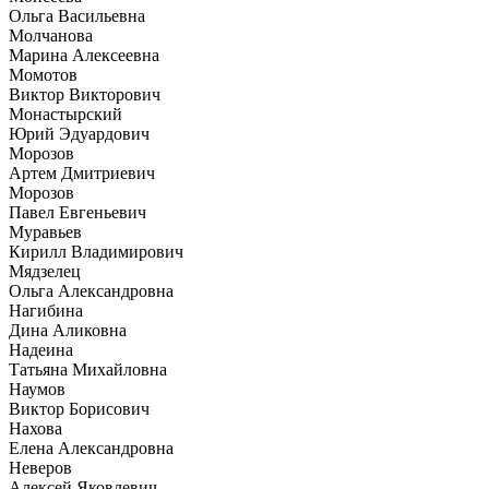
Ольга Васильевна
Молчанова
Марина Алексеевна
Момотов
Виктор Викторович
Монастырский
Юрий Эдуардович
Морозов
Артем Дмитриевич
Морозов
Павел Евгеньевич
Муравьев
Кирилл Владимирович
Мядзелец
Ольга Александровна
Нагибина
Дина Аликовна
Надеина
Татьяна Михайловна
Наумов
Виктор Борисович
Нахова
Елена Александровна
Неверов
Алексей Яковлевич