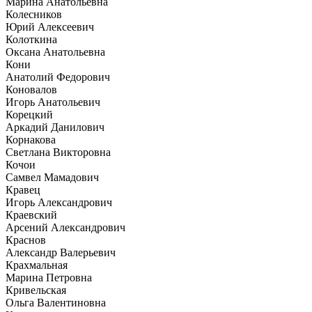
Марина Анатольевна
Колесников
Юрий Алексеевич
Колоткина
Оксана Анатольевна
Кони
Анатолий Федорович
Коновалов
Игорь Анатольевич
Корецкий
Аркадий Данилович
Корнакова
Светлана Викторовна
Кочои
Самвел Мамадович
Кравец
Игорь Александрович
Краевский
Арсений Александрович
Краснов
Александр Валерьевич
Крахмальная
Марина Петровна
Кривельская
Ольга Валентиновна