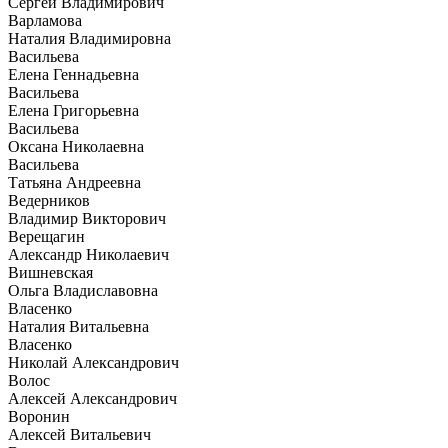
Сергей Владимирович
Варламова
Наталия Владимировна
Васильева
Елена Геннадьевна
Васильева
Елена Григорьевна
Васильева
Оксана Николаевна
Васильева
Татьяна Андреевна
Ведерников
Владимир Викторович
Верещагин
Александр Николаевич
Вишневская
Ольга Владиславовна
Власенко
Наталия Витальевна
Власенко
Николай Александрович
Волос
Алексей Александрович
Воронин
Алексей Витальевич