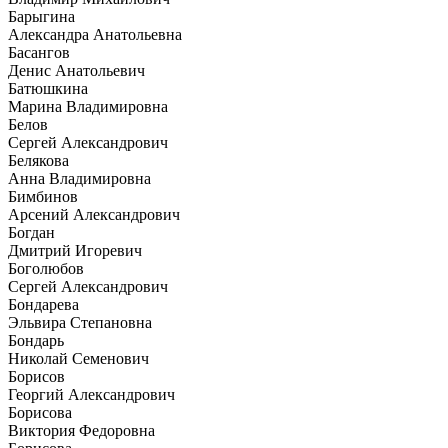
Барыгина
Александра Анатольевна
Басангов
Денис Анатольевич
Батюшкина
Марина Владимировна
Белов
Сергей Александрович
Белякова
Анна Владимировна
Бимбинов
Арсений Александрович
Богдан
Дмитрий Игоревич
Боголюбов
Сергей Александрович
Бондарева
Эльвира Степановна
Бондарь
Николай Семенович
Борисов
Георгий Александрович
Борисова
Виктория Федоровна