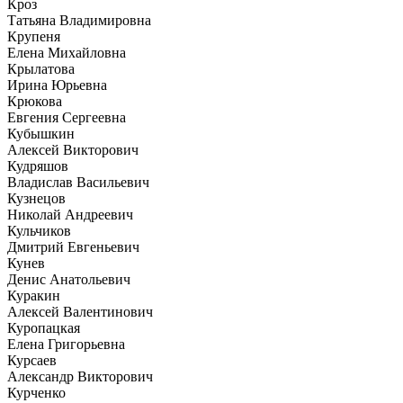
Кроз
Татьяна Владимировна
Крупеня
Елена Михайловна
Крылатова
Ирина Юрьевна
Крюкова
Евгения Сергеевна
Кубышкин
Алексей Викторович
Кудряшов
Владислав Васильевич
Кузнецов
Николай Андреевич
Кульчиков
Дмитрий Евгеньевич
Кунев
Денис Анатольевич
Куракин
Алексей Валентинович
Куропацкая
Елена Григорьевна
Курсаев
Александр Викторович
Курченко