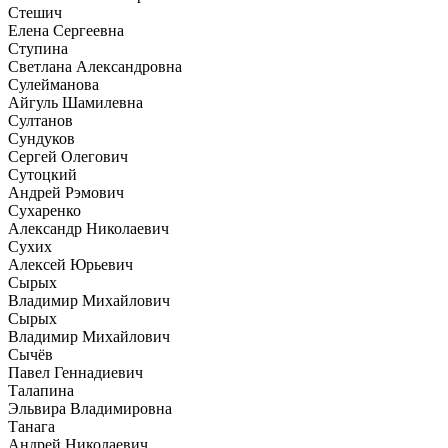
Стешич
Елена Сергеевна
Ступина
Светлана Александровна
Сулейманова
Айгуль Шамилевна
Султанов
Сундуков
Сергей Олегович
Сутоцкий
Андрей Рэмович
Сухаренко
Александр Николаевич
Сухих
Алексей Юрьевич
Сырых
Владимир Михайлович
Сырых
Владимир Михайлович
Сычёв
Павел Геннадиевич
Талапина
Эльвира Владимировна
Танага
Андрей Николаевич