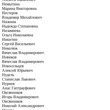
Немытина
Марина Викторовна
Нестеров
Владимир Михайлович
Нижник
Надежда Степановна
Низамиева
Ольга Николаевна
Никитин
Сергей Васильевич
Николюк
Вячеслав Владимирович
Новиков
Вячеслав Владимирович
Новосельцев
Алексей Юрьевич
Нудель
Станислав Львович
Нуриев
Анас Гаптрауфович
Овсянников
Игорь Владимирович
Овсянников
Николай Александрович