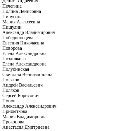
Денис Андреевич
Печегина
Полина Денисовна
Пичугина
Мария Алексеевна
Пищулин
Александр Владимирович
Победоносцева
Евгения Николаевна
Поворова
Елена Александровна
Позднякова
Елена Александровна
Полубинская
Светлана Вениаминовна
Поляков
Андрей Васильевич
Поляков
Сергей Борисович
Попов
Александр Александрович
Прибыткова
Мария Владимировна
Прокопова
Анастасия Дмитриевна