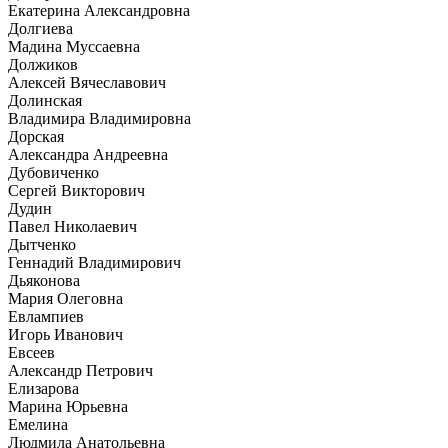
Екатерина Александровна
Долгиева
Мадина Муссаевна
Должиков
Алексей Вячеславович
Долинская
Владимира Владимировна
Дорская
Александра Андреевна
Дубовиченко
Сергей Викторович
Дудин
Павел Николаевич
Дытченко
Геннадий Владимирович
Дьяконова
Мария Олеговна
Евлампиев
Игорь Иванович
Евсеев
Александр Петрович
Елизарова
Марина Юрьевна
Емелина
Людмила Анатольевна