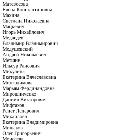
Матевосова
Елена Константиновна
Махина
Светлана Николаевна
Мацкевич
Игорь Михайлович
Медведев
Владимир Владимирович
Медушевский
Андрей Николаевич
Метшин
Ильсур Раисович
Микулина
Екатерина Вячеславовна
Мингалимова
Марьям Фердинандовна
Мирошниченко
Даниил Викторович
Мифтахов
Ренат Ленарович
Михайлова
Екатерина Владимировна
Мишаков
Олег Григорьевич
Моисеева