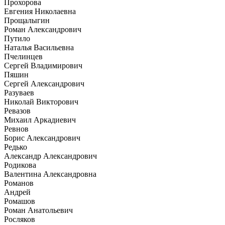
Прохорова
Евгения Николаевна
Прощалыгин
Роман Александрович
Путило
Наталья Васильевна
Пчелинцев
Сергей Владимирович
Пяшин
Сергей Александрович
Разуваев
Николай Викторович
Ревазов
Михаил Аркадиевич
Ревнов
Борис Александрович
Редько
Александр Александрович
Родикова
Валентина Александровна
Романов
Андрей
Ромашов
Роман Анатольевич
Росляков