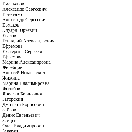
Емельянов
Александр Сергеевич
Ерёменко
Александр Сергеевич
Ермаков
Эдуард Юрьевич
Есаков
Геннадий Александрович
Ефремова
Екатерина Сергеевна
Ефремова
Марина Александровна
Жеребцов
Алексей Николаевич
Жижина
Марина Владимировна
Жолобов
Ярослав Борисович
Загорский
Дмитрий Борисович
Зайков
Денис Евгеньевич
Зайцев
Олег Владимирович
Закарян