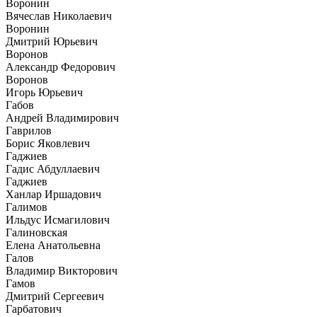
Воронин
Вячеслав Николаевич
Воронин
Дмитрий Юрьевич
Воронов
Александр Федорович
Воронов
Игорь Юрьевич
Габов
Андрей Владимирович
Гаврилов
Борис Яковлевич
Гаджиев
Гадис Абдуллаевич
Гаджиев
Ханлар Иршадович
Галимов
Ильдус Исмагилович
Галиновская
Елена Анатольевна
Галов
Владимир Викторович
Гамов
Дмитрий Сергеевич
Гарбатович