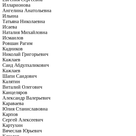
Илларионова
Ангелина Анатольевна
Ильина
Татьяна Николаевна
Исаева
Наталия Михайловна
Исмаилов
Ровшан Рагим
Кадников
Николай Григорьевич
Кажлаев
Саид Абдулхаликович
Кажлаев
Шапи Саидович
Калятин
Виталий Олегович
Канцеляров
Александр Валерьевич
Караваева
Юлия Станиславовна
Карпов
Сергей Алексеевич
Картухин
Вячеслав Юрьевич