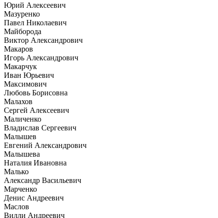
Юрий Алексеевич
Мазуренко
Павел Николаевич
Майборода
Виктор Александрович
Макаров
Игорь Александрович
Макарчук
Иван Юрьевич
Максимович
Любовь Борисовна
Малахов
Сергей Алексеевич
Маличенко
Владислав Сергеевич
Малышев
Евгений Александрович
Малышева
Наталия Ивановна
Малько
Александр Васильевич
Марченко
Денис Андреевич
Маслов
Вилли Андреевич