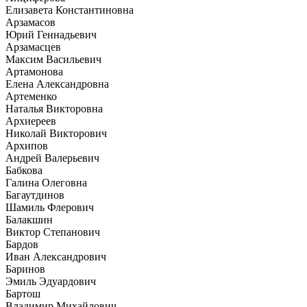
Елизавета Константиновна
Арзамасов
Юрий Геннадьевич
Арзамасцев
Максим Васильевич
Артамонова
Елена Александровна
Артеменко
Наталья Викторовна
Архиереев
Николай Викторович
Архипов
Андрей Валерьевич
Бабкова
Галина Олеговна
Багаутдинов
Шамиль Флерович
Балакшин
Виктор Степанович
Бардов
Иван Александрович
Баринов
Эмиль Эдуардович
Бартош
Владимир Михайлович