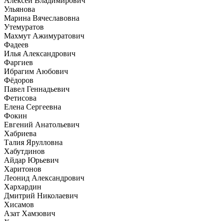
Алексей Владимирович
Ульянова
Марина Вячеславовна
Утемуратов
Махмут Ажимуратович
Фадеев
Илья Александрович
Фаргиев
Ибрагим Аюбович
Фёдоров
Павел Геннадьевич
Фетисова
Елена Сергеевна
Фокин
Евгений Анатольевич
Хабриева
Талия Ярулловна
Хабутдинов
Айдар Юрьевич
Харитонов
Леонид Александрович
Хархардин
Дмитрий Николаевич
Хисамов
Азат Хамзович