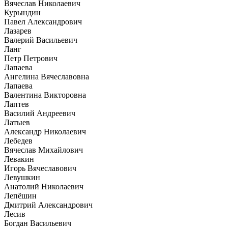
Вячеслав Николаевич
Курындин
Павел Александрович
Лазарев
Валерий Васильевич
Ланг
Петр Петрович
Лапаева
Ангелина Вячеславовна
Лапаева
Валентина Викторовна
Лаптев
Василий Андреевич
Латыев
Александр Николаевич
Лебедев
Вячеслав Михайлович
Левакин
Игорь Вячеславович
Левушкин
Анатолий Николаевич
Лепёшин
Дмитрий Александрович
Лесив
Богдан Васильевич