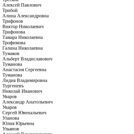
Алексей Павлович
Трибой
Алина Александровна
Трифонов
Виктор Николаевич
Трифонова
Тамара Николаевна
Трофимова
Галина Николаевна
Тумаков
Альберт Владиславович
Туманова
Анастасия Сергеевна
Туманова
Лидия Владимировна
Тургеневъ
Николай Иванович
Уваров
Александр Анатольевич
Уваров
Сергей Ювенальевич
Уланова
Юлия Юрьевна
Ульянов