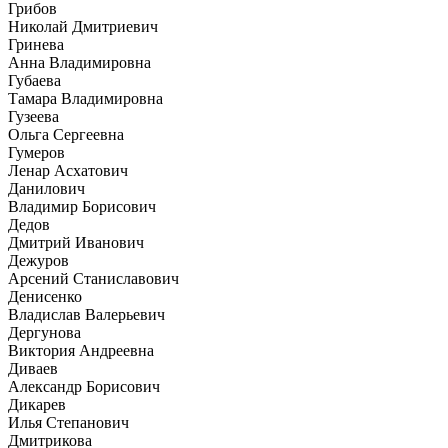
Грибов
Николай Дмитриевич
Гринева
Анна Владимировна
Губаева
Тамара Владимировна
Гузеева
Ольга Сергеевна
Гумеров
Ленар Асхатович
Данилович
Владимир Борисович
Дедов
Дмитрий Иванович
Дежуров
Арсений Станиславович
Денисенко
Владислав Валерьевич
Дергунова
Виктория Андреевна
Диваев
Александр Борисович
Дикарев
Илья Степанович
Дмитрикова