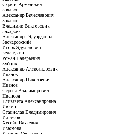
Саркис Арменович
Захаров
Александр Вячеславович
Захаров
Владимир Викторович
Захарова
Александра Эдуардовна
Звечаровский
Игорь Эдуардович
Зелепукин
Роман Валерьевич
Зубцов
Александр Александрович
Иванов
Александр Николаевич
Иванов
Сергей Владимирович
Иванова
Елизавета Александровна
Ивкин
Станислав Владимирович
Идрисов
Хусейн Вахаевич
Изюмова
Евгения Сергеевна