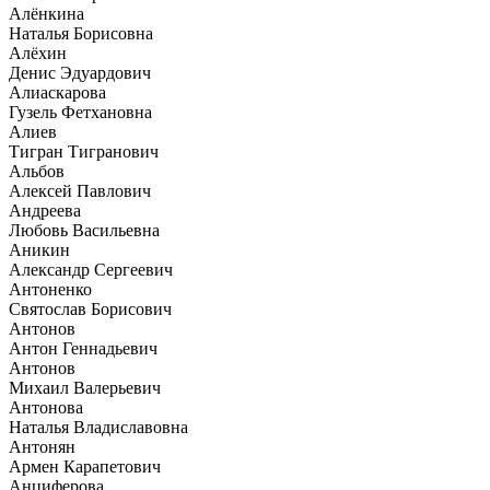
Алёнкина
Наталья Борисовна
Алёхин
Денис Эдуардович
Алиаскарова
Гузель Фетхановна
Алиев
Тигран Тигранович
Альбов
Алексей Павлович
Андреева
Любовь Васильевна
Аникин
Александр Сергеевич
Антоненко
Святослав Борисович
Антонов
Антон Геннадьевич
Антонов
Михаил Валерьевич
Антонова
Наталья Владиславовна
Антонян
Армен Карапетович
Анциферова