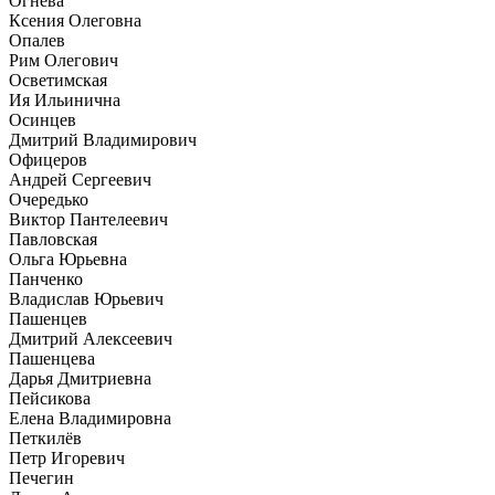
Огнева
Ксения Олеговна
Опалев
Рим Олегович
Осветимская
Ия Ильинична
Осинцев
Дмитрий Владимирович
Офицеров
Андрей Сергеевич
Очередько
Виктор Пантелеевич
Павловская
Ольга Юрьевна
Панченко
Владислав Юрьевич
Пашенцев
Дмитрий Алексеевич
Пашенцева
Дарья Дмитриевна
Пейсикова
Елена Владимировна
Петкилёв
Петр Игоревич
Печегин