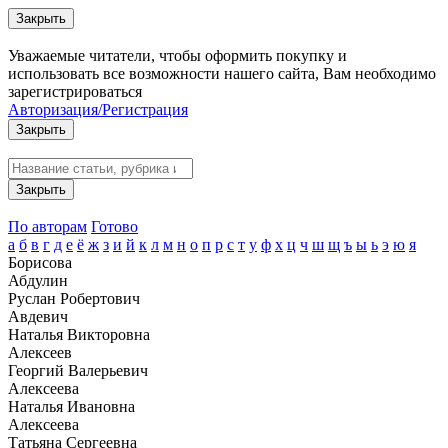
Закрыть
Уважаемые читатели, чтобы оформить покупку и
использовать все возможности нашего сайта, Вам необходимо
зарегистрироваться
Авторизация/Регистрация
Закрыть
Закрыть
По авторам
Готово
а
б
в
г
д
е
ё
ж
з
и
й
к
л
м
н
о
п
р
с
т
у
ф
х
ц
ч
ш
щ
ъ
ы
ь
э
ю
я
Борисова
Абдулин
Руслан Робертович
Авдевич
Наталья Викторовна
Алексеев
Георгий Валерьевич
Алексеева
Наталья Ивановна
Алексеева
Татьяна Сергеевна