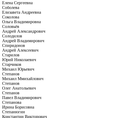
Елена Сергеевна
Соболева
Елизавета Андреевна
Соколова
Ольга Владимировна
Соловьёв
Андрей Александрович
Солодилов
Андрей Владимирович
Спиридонов
Андрей Алексеевич
Старилов
Юрий Николаевич
Старчиков
Михаил Юрьевич
Степанов
Михаил Ммихайлович
Степанов
Олег Анатольевич
Степанов
Павел Владимирович
Степанова
Ирина Борисовна
Степанюгин
Константин Викторович