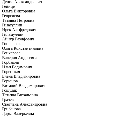
Денис Александрович
Гейнце
Ольга Викторовна
Георгиева
Татьяна Петровна
Гизатуллин
Ирек Альфредович
Гильмуллин
Айнур Разифович
Гончаренко
Ольга Константиновна
Гончарова
Валерия Андреевна
Горбашев
Илья Вадимович
Горенская
Елена Владимировна
Горюнов
Виталий Владимирович
Гошуляк
Татьяна Витальевна
Грачева
Светлана Александровна
Грибанова
Дарья Валерьевна