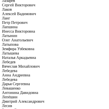
Лазарев
Сергей Викторович
Лаков
Алексей Вадимович
Ланг
Петр Петрович
Лапшина
Инесса Викторовна
Латынин
Олег Анатольевич
Латыпова
Земфира Узбековна
Латышева
Наталья Аркадьевна
Лебедев
Вячеслав Михайлович
Лебедева
Анна Андреевна
Лебедева
Дарья Сергеевна
Левашенко
Антонина Давидовна
Лепёшин
Дмитрий Александрович
Лесив