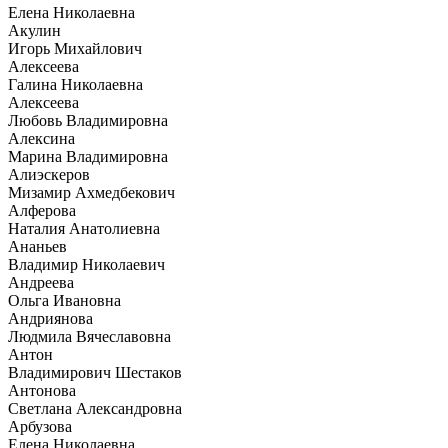
Елена Николаевна
Акулин
Игорь Михайлович
Алексеева
Галина Николаевна
Алексеева
Любовь Владимировна
Алексина
Марина Владимировна
Алиэскеров
Мизамир Ахмедбекович
Алферова
Наталия Анатолиевна
Ананьев
Владимир Николаевич
Андреева
Ольга Ивановна
Андриянова
Людмила Вячеславовна
Антон
Владимирович Шестаков
Антонова
Светлана Александровна
Арбузова
Елена Николаевна