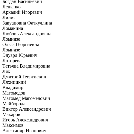
Богдан Васильевич
Лещенко
Аркадий Игоревич
Лилия
Закуановна Фаткуллина
Ломакина
Любовь Александровна
Ломидзе
Ольга Георгиевна
Ломидзе
Эдуард Юрьевич
Лоторева
Татьяна Владимировна
Лях
Дмитрий Георгиевич
Ляхницкий
Владимир
Магомедов
Магомед Магомедович
Майборода
Виктор Александрович
Макаров
Игорь Александрович
Максимов
Александр Иванович