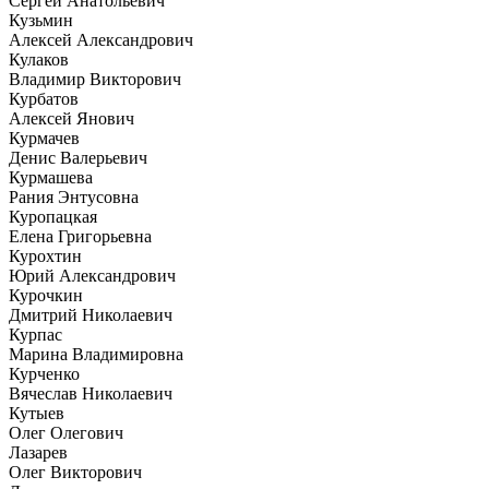
Сергей Анатольевич
Кузьмин
Алексей Александрович
Кулаков
Владимир Викторович
Курбатов
Алексей Янович
Курмачев
Денис Валерьевич
Курмашева
Рания Энтусовна
Куропацкая
Елена Григорьевна
Курохтин
Юрий Александрович
Курочкин
Дмитрий Николаевич
Курпас
Марина Владимировна
Курченко
Вячеслав Николаевич
Кутыев
Олег Олегович
Лазарев
Олег Викторович