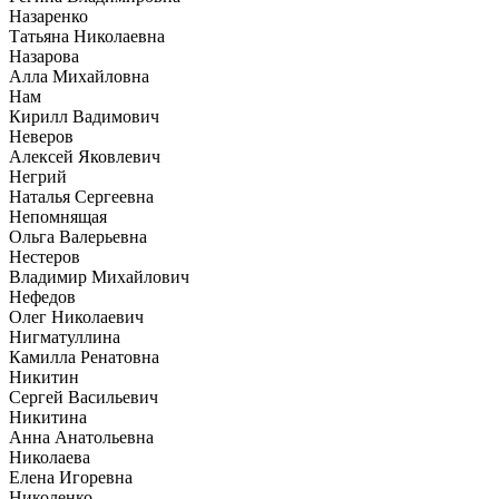
Назаренко
Татьяна Николаевна
Назарова
Алла Михайловна
Нам
Кирилл Вадимович
Неверов
Алексей Яковлевич
Негрий
Наталья Сергеевна
Непомнящая
Ольга Валерьевна
Нестеров
Владимир Михайлович
Нефедов
Олег Николаевич
Нигматуллина
Камилла Ренатовна
Никитин
Сергей Васильевич
Никитина
Анна Анатольевна
Николаева
Елена Игоревна
Николенко