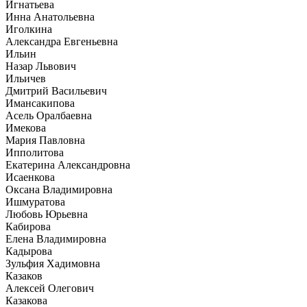
Игнатьева
Инна Анатольевна
Иголкина
Александра Евгеньевна
Ильин
Назар Львович
Ильичев
Дмитрий Васильевич
Имансакипова
Асель Оралбаевна
Имекова
Мария Павловна
Ипполитова
Екатерина Александровна
Исаенкова
Оксана Владимировна
Ишмуратова
Любовь Юрьевна
Кабирова
Елена Владимировна
Кадырова
Зульфия Хадимовна
Казаков
Алексей Олегович
Казакова