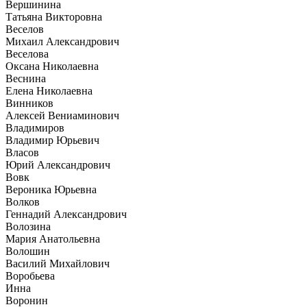
Вершинина
Татьяна Викторовна
Веселов
Михаил Александрович
Веселова
Оксана Николаевна
Веснина
Елена Николаевна
Винников
Алексей Вениаминович
Владимиров
Владимир Юрьевич
Власов
Юрий Александрович
Вовк
Вероника Юрьевна
Волков
Геннадий Александрович
Волозина
Мария Анатольевна
Волошин
Василий Михайлович
Воробьева
Инна
Воронин