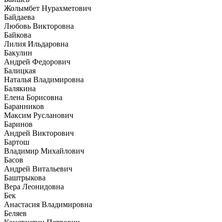
Жолымбет Нурахметович
Байдаева
Любовь Викторовна
Байкова
Лилия Ильдаровна
Бакулин
Андрей Федорович
Балицкая
Наталья Владимировна
Балякина
Елена Борисовна
Баранников
Максим Русланович
Баринов
Андрей Викторович
Бартош
Владимир Михайлович
Басов
Андрей Витальевич
Баштрыкова
Вера Леонидовна
Бек
Анастасия Владимировна
Беляев