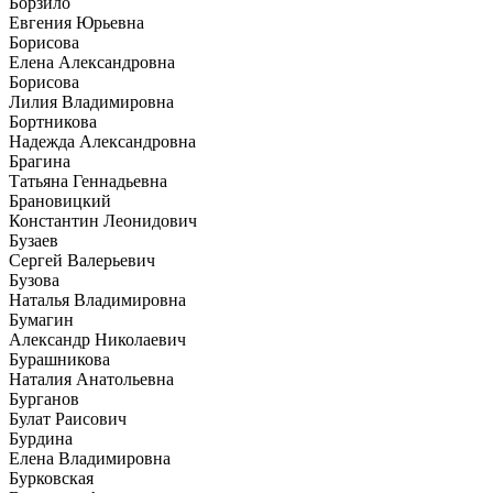
Борзило
Евгения Юрьевна
Борисова
Елена Александровна
Борисова
Лилия Владимировна
Бортникова
Надежда Александровна
Брагина
Татьяна Геннадьевна
Брановицкий
Константин Леонидович
Бузаев
Сергей Валерьевич
Бузова
Наталья Владимировна
Бумагин
Александр Николаевич
Бурашникова
Наталия Анатольевна
Бурганов
Булат Раисович
Бурдина
Елена Владимировна
Бурковская