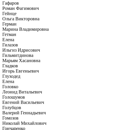
Гафаров
Роман Фагимович
Гейнце
Ольга Викторовна
Герман
Марина Владимировна
Гетман
Елена
Гилазов
Ильгиз Идрисович
Гильмитдинова
Марьям Хасановна
Гладков
Игорь Евгеньевич
Глуходед
Елена
Головко
Леонид Витальевич
Голошумов
Евгений Васильевич
Голубцов
Валерий Геннадьевич
Гомозов
Николай Михайлович
Гончаренко