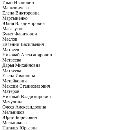
Иван Иванович
Марковичева
Елена Викторовна
Мартыненко
Юлия Владимировна
Масагутов
Булат Фаритович
Маслов
Евгений Васильевич
Матвеев
Николай Александрович
Матвеева
Дарья Михайловна
Матвеева
Елена Ивановна
Матейкович
Максим Станиславович
Матеров
Николай Владимирович
Мачучина
Олеся Александровна
Мельников
Юрий Борисович
Мельникова
Наталья Юрьевна