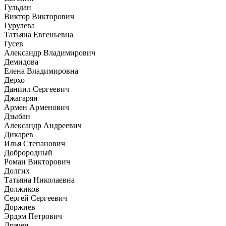
Гульдан
Виктор Викторович
Гурулева
Татьяна Евгеньевна
Гусев
Александр Владимирович
Демидова
Елена Владимировна
Дерхо
Даниил Сергеевич
Джагарян
Армен Арменович
Дзыбан
Александр Андреевич
Дикарев
Илья Степанович
Доброродный
Роман Викторович
Долгих
Татьяна Николаевна
Должиков
Сергей Сергеевич
Доржиев
Эрдэм Петрович
Драчен