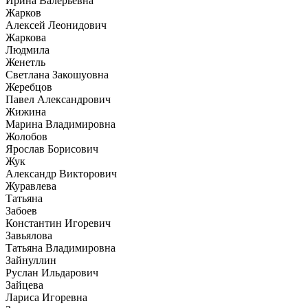
Ирина Валерьевна
Жарков
Алексей Леонидович
Жаркова
Людмила
Женетль
Светлана Закошуовна
Жеребцов
Павел Александрович
Жижина
Марина Владимировна
Жолобов
Ярослав Борисович
Жук
Александр Викторович
Журавлева
Татьяна
Забоев
Константин Игоревич
Завьялова
Татьяна Владимировна
Зайнуллин
Руслан Ильдарович
Зайцева
Лариса Игоревна