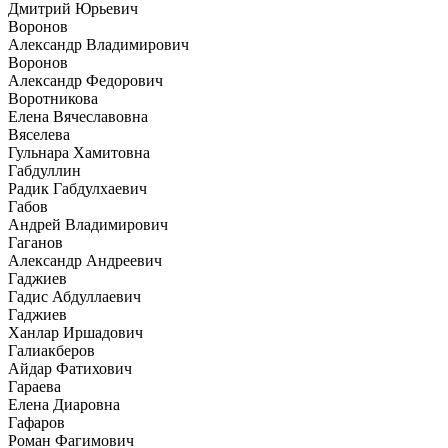
Дмитрий Юрьевич
Воронов
Александр Владимирович
Воронов
Александр Федорович
Воротникова
Елена Вячеславовна
Вяселева
Гульнара Хамитовна
Габдуллин
Радик Габдулхаевич
Габов
Андрей Владимирович
Гаганов
Александр Андреевич
Гаджиев
Гадис Абдуллаевич
Гаджиев
Ханлар Иршадович
Галиакберов
Айдар Фатихович
Гараева
Елена Диаровна
Гафаров
Роман Фагимович