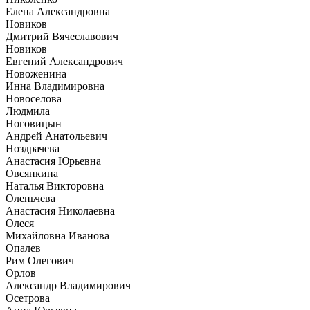
Елена Александровна
Новиков
Дмитрий Вячеславович
Новиков
Евгений Александрович
Новоженина
Инна Владимировна
Новоселова
Людмила
Ноговицын
Андрей Анатольевич
Ноздрачева
Анастасия Юрьевна
Овсянкина
Наталья Викторовна
Оленьчева
Анастасия Николаевна
Олеся
Михайловна Иванова
Опалев
Рим Олегович
Орлов
Александр Владимирович
Осетрова