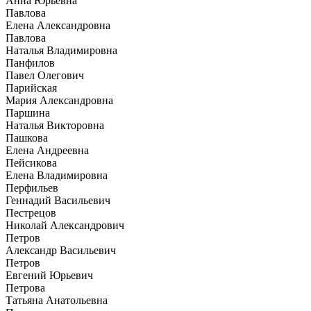
Анна Юрьевна
Павлова
Елена Александровна
Павлова
Наталья Владимировна
Панфилов
Павел Олегович
Парийская
Мария Александровна
Паршина
Наталья Викторовна
Пашкова
Елена Андреевна
Пейсикова
Елена Владимировна
Перфильев
Геннадий Васильевич
Пестрецов
Николай Александрович
Петров
Александр Васильевич
Петров
Евгений Юрьевич
Петрова
Татьяна Анатольевна