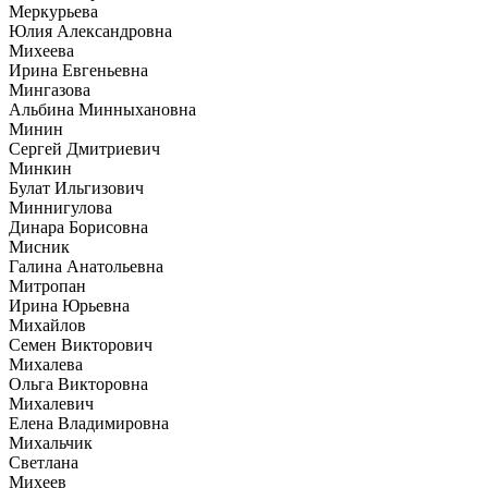
Меркурьева
Юлия Александровна
Миxеева
Ирина Евгеньевна
Мингазова
Альбина Минныхановна
Минин
Сергей Дмитриевич
Минкин
Булат Ильгизович
Миннигулова
Динара Борисовна
Мисник
Галина Анатольевна
Митропан
Ирина Юрьевна
Михайлов
Семен Викторович
Михалева
Ольга Викторовна
Михалевич
Елена Владимировна
Михальчик
Светлана
Михеев