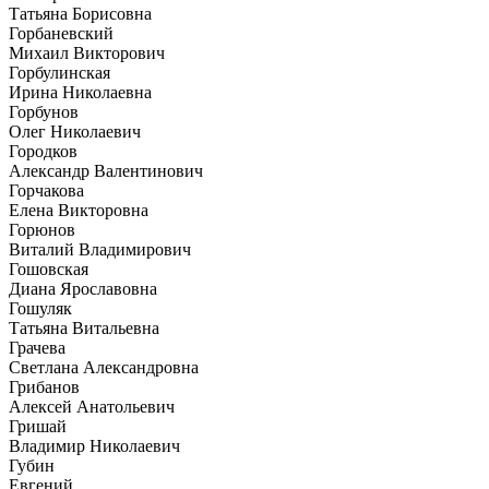
Татьяна Борисовна
Горбаневский
Михаил Викторович
Горбулинская
Ирина Николаевна
Горбунов
Олег Николаевич
Городков
Александр Валентинович
Горчакова
Елена Викторовна
Горюнов
Виталий Владимирович
Гошовская
Диана Ярославовна
Гошуляк
Татьяна Витальевна
Грачева
Светлана Александровна
Грибанов
Алексей Анатольевич
Гришай
Владимир Николаевич
Губин
Евгений