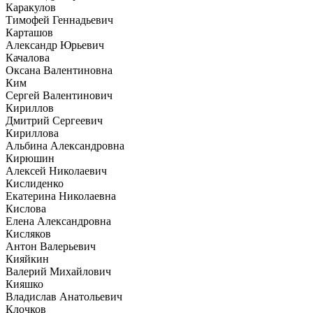
Каракулов
Тимофей Геннадьевич
Карташов
Александр Юрьевич
Качалова
Оксана Валентиновна
Ким
Сергей Валентинович
Кириллов
Дмитрий Сергеевич
Кириллова
Альбина Александровна
Кирюшин
Алексей Николаевич
Кислиденко
Екатерина Николаевна
Кислова
Елена Александровна
Кисляков
Антон Валерьевич
Кияйкин
Валерий Михайлович
Кияшко
Владислав Анатольевич
Клочков