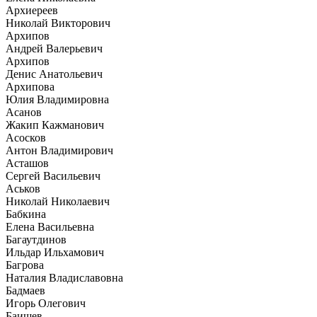
Архиереев
Николай Викторович
Архипов
Андрей Валерьевич
Архипов
Денис Анатольевич
Архипова
Юлия Владимировна
Асанов
Жакип Кажманович
Асосков
Антон Владимирович
Асташов
Сергей Васильевич
Аськов
Николай Николаевич
Бабкина
Елена Васильевна
Багаутдинов
Ильдар Ильхамович
Багрова
Наталия Владиславовна
Бадмаев
Игорь Олегович
Баишев