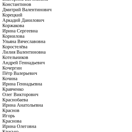
Константинов
Дмитрий Валентинович
Корецкий
Аркадий Данилович
Коржакова
Ирина Сергеевна
Корнилова
Ульяна Вячеславовна
Коростелёва
Лилия Валентиновна
Котельников
Андрей Геннадьевич
Кочергин
Пётр Валерьевич
Кочина
Ирина Геннадьевна
Кравченко
Олег Викторович
Краснобаева
Ирина Анатольевна
Краснов
Игорь
Краснова
Ирина Олеговна
Красько