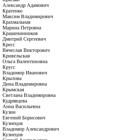
Александр Адамович
Кратенко
Максим Владимирович
Крахмальная
Марина Петровна
Крашенинников
Дмитрий Сергеевич
Кресс
Вячеслав Викторович
Кривельская
Ольга Валентиновна
Крусс
Владимир Иванович
Крылова
Дина Владимировна
Крымская
Светлана Владимировна
Кудрявцева
Анна Васильевна
Кузин
Евгений Борисович
Кузнецов
Владимир Александрович
Кузнецов