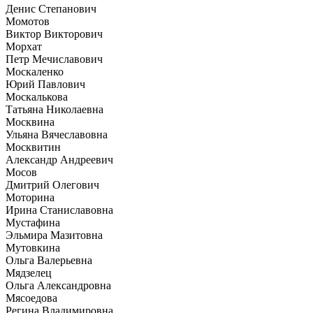
Денис Степанович
Момотов
Виктор Викторович
Морхат
Петр Мечиславович
Москаленко
Юрий Павлович
Москалькова
Татьяна Николаевна
Москвина
Ульяна Вячеславовна
Москвитин
Александр Андреевич
Мосов
Дмитрий Олегович
Моторина
Ирина Станиславовна
Мустафина
Эльмира Мазитовна
Мутовкина
Ольга Валерьевна
Мядзелец
Ольга Александровна
Мясоедова
Регина Владимировна