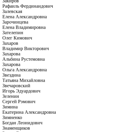
Закиров
Рафаиль Фердинандович
Залевская
Елена Александровна
Зарочинцева
Елена Владимировна
Зателепин
Олег Кимович
Захаров
Владимир Викторович
Захарова
Альбина Рустемовна
Захарова
Ольга Александровна
Звездина
Татьяна Михайловна
Звечаровский
Игорь Эдуардович
Зеленин
Сергей Рэмович
Зимина
Екатерина Александровна
Зимненко
Богдан Леонидович
Знаменщиков