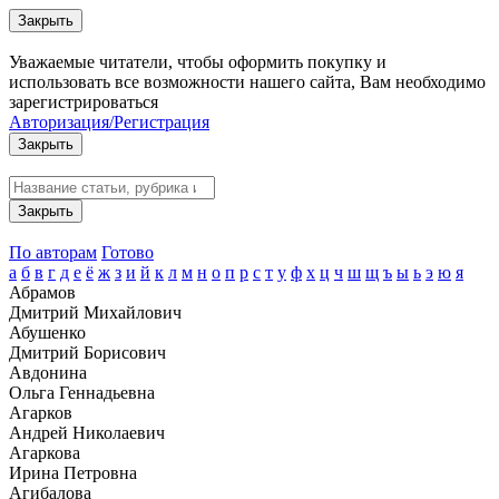
Закрыть
Уважаемые читатели, чтобы оформить покупку и
использовать все возможности нашего сайта, Вам необходимо
зарегистрироваться
Авторизация/Регистрация
Закрыть
Закрыть
По авторам
Готово
а
б
в
г
д
е
ё
ж
з
и
й
к
л
м
н
о
п
р
с
т
у
ф
х
ц
ч
ш
щ
ъ
ы
ь
э
ю
я
Абрамов
Дмитрий Михайлович
Абушенко
Дмитрий Борисович
Авдонина
Ольга Геннадьевна
Агарков
Андрей Николаевич
Агаркова
Ирина Петровна
Агибалова