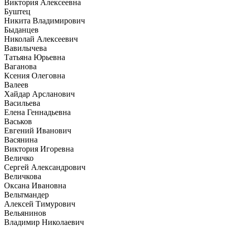
Виктория Алексеевна
Буштец
Никита Владимирович
Быданцев
Николай Алексеевич
Вавилычева
Татьяна Юрьевна
Ваганова
Ксения Олеговна
Валеев
Хайдар Арсланович
Васильева
Елена Геннадьевна
Васьков
Евгений Иванович
Васянина
Виктория Игоревна
Величко
Сергей Александрович
Величкова
Оксана Ивановна
Вельтмандер
Алексей Тимурович
Вельянинов
Владимир Николаевич