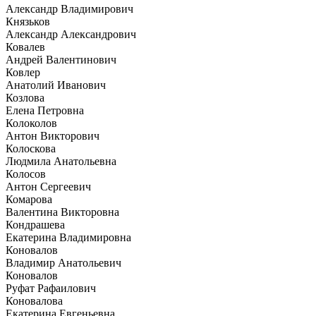
Александр Владимирович
Князьков
Александр Александрович
Ковалев
Андрей Валентинович
Ковлер
Анатолий Иванович
Козлова
Елена Петровна
Колоколов
Антон Викторович
Колоскова
Людмила Анатольевна
Колосов
Антон Сергеевич
Комарова
Валентина Викторовна
Кондрашева
Екатерина Владимировна
Коновалов
Владимир Анатольевич
Коновалов
Руфат Рафаилович
Коновалова
Екатерина Евгеньевна