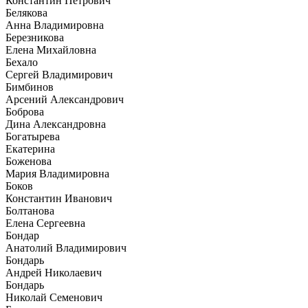
Константин Петрович
Белякова
Анна Владимировна
Березникова
Елена Михайловна
Бехало
Сергей Владимирович
Бимбинов
Арсений Александрович
Боброва
Дина Александровна
Богатырева
Екатерина
Боженова
Мария Владимировна
Боков
Константин Иванович
Болтанова
Елена Сергеевна
Бондар
Анатолий Владимирович
Бондарь
Андрей Николаевич
Бондарь
Николай Семенович