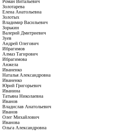
Роман Витальевич
Золотарева
Елена Анатольевна
Золотых
Владимир Васильевич
Зорькин
Валерий Дмитриевич
Зуев
Андрей Олегович
Ибрагимов
Алмаз Тагирович
Ибрагимова
Анжела
Иваненко
Наталья Александровна
Иваненко
Юрий Григорьевич
Иванина
Татьяна Николаевна
Иванов
Владислав Анатольевич
Иванов
Олег Михайлович
Иванова
Ольга Александровна