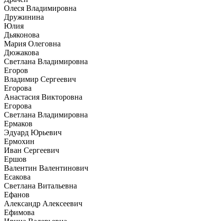
Олеся Владимировна
Дружинина
Юлия
Дьяконова
Мария Олеговна
Дюжакова
Светлана Владимировна
Егоров
Владимир Сергеевич
Егорова
Анастасия Викторовна
Егорова
Светлана Владимировна
Ермаков
Эдуард Юрьевич
Ермохин
Иван Сергеевич
Ершов
Валентин Валентинович
Есакова
Светлана Витальевна
Ефанов
Александр Алексеевич
Ефимова