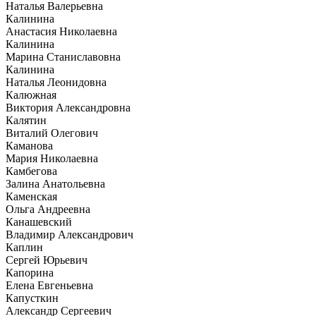
Наталья Валерьевна
Калинина
Анастасия Николаевна
Калинина
Марина Станиславовна
Калинина
Наталья Леонидовна
Калюжная
Виктория Александровна
Калятин
Виталий Олегович
Каманова
Мария Николаевна
Камбегова
Залина Анатольевна
Каменская
Ольга Андреевна
Канашевский
Владимир Александрович
Каплин
Сергей Юрьевич
Капорина
Елена Евгеньевна
Капусткин
Александр Сергеевич