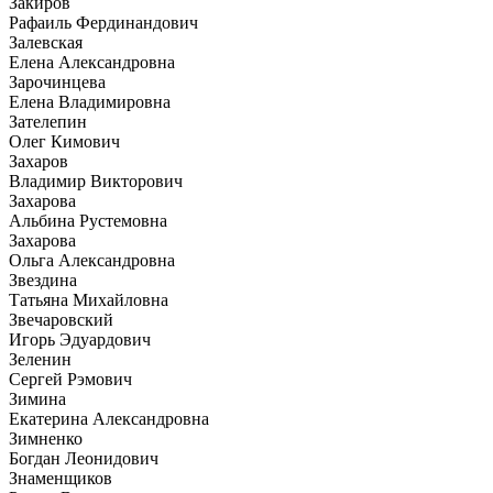
Закиров
Рафаиль Фердинандович
Залевская
Елена Александровна
Зарочинцева
Елена Владимировна
Зателепин
Олег Кимович
Захаров
Владимир Викторович
Захарова
Альбина Рустемовна
Захарова
Ольга Александровна
Звездина
Татьяна Михайловна
Звечаровский
Игорь Эдуардович
Зеленин
Сергей Рэмович
Зимина
Екатерина Александровна
Зимненко
Богдан Леонидович
Знаменщиков