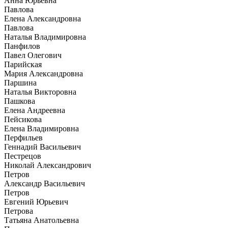
Анна Юрьевна
Павлова
Елена Александровна
Павлова
Наталья Владимировна
Панфилов
Павел Олегович
Парийская
Мария Александровна
Паршина
Наталья Викторовна
Пашкова
Елена Андреевна
Пейсикова
Елена Владимировна
Перфильев
Геннадий Васильевич
Пестрецов
Николай Александрович
Петров
Александр Васильевич
Петров
Евгений Юрьевич
Петрова
Татьяна Анатольевна