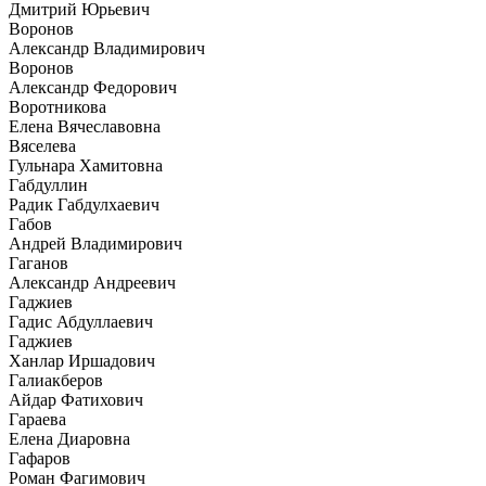
Дмитрий Юрьевич
Воронов
Александр Владимирович
Воронов
Александр Федорович
Воротникова
Елена Вячеславовна
Вяселева
Гульнара Хамитовна
Габдуллин
Радик Габдулхаевич
Габов
Андрей Владимирович
Гаганов
Александр Андреевич
Гаджиев
Гадис Абдуллаевич
Гаджиев
Ханлар Иршадович
Галиакберов
Айдар Фатихович
Гараева
Елена Диаровна
Гафаров
Роман Фагимович