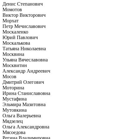
Денис Степанович
Момотов
Виктор Викторович
Морхат
Петр Мечиславович
Москаленко
Юрий Павлович
Москалькова
Татьяна Николаевна
Москвина
Ульяна Вячеславовна
Москвитин
Александр Андреевич
Мосов
Дмитрий Олегович
Моторина
Ирина Станиславовна
Мустафина
Эльмира Мазитовна
Мутовкина
Ольга Валерьевна
Мядзелец
Ольга Александровна
Мясоедова
Регина Владимировна