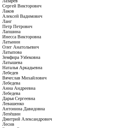
Лазарев
Сергей Викторович
Лаков
Алексей Вадимович
Ланг
Петр Петрович
Лапшина
Инесса Викторовна
Латынин
Олег Анатольевич
Латыпова
Земфира Узбековна
Латышева
Наталья Аркадьевна
Лебедев
Вячеслав Михайлович
Лебедева
Анна Андреевна
Лебедева
Дарья Сергеевна
Левашенко
Антонина Давидовна
Лепёшин
Дмитрий Александрович
Лесив