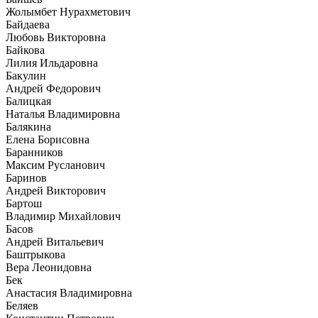
Жолымбет Нурахметович
Байдаева
Любовь Викторовна
Байкова
Лилия Ильдаровна
Бакулин
Андрей Федорович
Балицкая
Наталья Владимировна
Балякина
Елена Борисовна
Баранников
Максим Русланович
Баринов
Андрей Викторович
Бартош
Владимир Михайлович
Басов
Андрей Витальевич
Баштрыкова
Вера Леонидовна
Бек
Анастасия Владимировна
Беляев