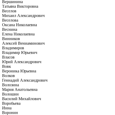
Вершинина
Татьяна Викторовна
Веселов
Михаил Александрович
Веселова
Оксана Николаевна
Веснина
Елена Николаевна
Винников
Алексей Вениаминович
Владимиров
Владимир Юрьевич
Власов
Юрий Александрович
Вовк
Вероника Юрьевна
Волков
Геннадий Александрович
Волозина
Мария Анатольевна
Волошин
Василий Михайлович
Воробьева
Инна
Воронин