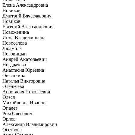
Елена Александровна
Новиков
Дмитрий Вячеславович
Новиков
Евгений Александрович
Новоженина
Инна Владимировна
Новоселова
Людмила
Ноговицын
Андрей Анатольевич
Ноздрачева
Анастасия Юрьевна
Овсянкина
Наталья Викторовна
Оленьчева
Анастасия Николаевна
Олеся
Михайловна Иванова
Опалев
Рим Олегович
Орлов
Александр Владимирович
Осетрова