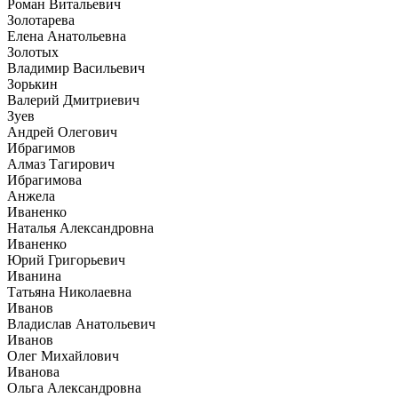
Роман Витальевич
Золотарева
Елена Анатольевна
Золотых
Владимир Васильевич
Зорькин
Валерий Дмитриевич
Зуев
Андрей Олегович
Ибрагимов
Алмаз Тагирович
Ибрагимова
Анжела
Иваненко
Наталья Александровна
Иваненко
Юрий Григорьевич
Иванина
Татьяна Николаевна
Иванов
Владислав Анатольевич
Иванов
Олег Михайлович
Иванова
Ольга Александровна