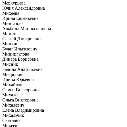
Меркурьева
Юлия Александровна
Миxеева
Ирина Евгеньевна
Мингазова
Альбина Минныхановна
Минин
Сергей Дмитриевич
Минкин
Булат Ильгизович
Миннигулова
Динара Борисовна
Мисник
Галина Анатольевна
Митропан
Ирина Юрьевна
Михайлов
Семен Викторович
Михалева
Ольга Викторовна
Михалевич
Елена Владимировна
Михальчик
Светлана
Михеев