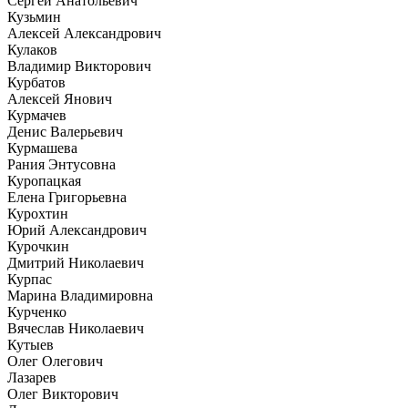
Сергей Анатольевич
Кузьмин
Алексей Александрович
Кулаков
Владимир Викторович
Курбатов
Алексей Янович
Курмачев
Денис Валерьевич
Курмашева
Рания Энтусовна
Куропацкая
Елена Григорьевна
Курохтин
Юрий Александрович
Курочкин
Дмитрий Николаевич
Курпас
Марина Владимировна
Курченко
Вячеслав Николаевич
Кутыев
Олег Олегович
Лазарев
Олег Викторович