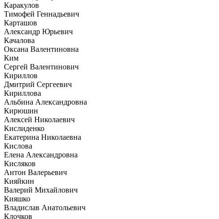
Каракулов
Тимофей Геннадьевич
Карташов
Александр Юрьевич
Качалова
Оксана Валентиновна
Ким
Сергей Валентинович
Кириллов
Дмитрий Сергеевич
Кириллова
Альбина Александровна
Кирюшин
Алексей Николаевич
Кислиденко
Екатерина Николаевна
Кислова
Елена Александровна
Кисляков
Антон Валерьевич
Кияйкин
Валерий Михайлович
Кияшко
Владислав Анатольевич
Клочков