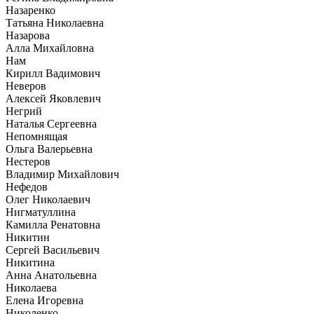
Назаренко
Татьяна Николаевна
Назарова
Алла Михайловна
Нам
Кирилл Вадимович
Неверов
Алексей Яковлевич
Негрий
Наталья Сергеевна
Непомнящая
Ольга Валерьевна
Нестеров
Владимир Михайлович
Нефедов
Олег Николаевич
Нигматуллина
Камилла Ренатовна
Никитин
Сергей Васильевич
Никитина
Анна Анатольевна
Николаева
Елена Игоревна
Николенко