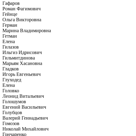
Гафаров
Роман Фагимович
Гейнце
Ольга Викторовна
Герман
Марина Владимировна
Гетман
Елена
Гилазов
Ильгиз Идрисович
Гильмитдинова
Марьям Хасановна
Гладков
Игорь Евгеньевич
Глуходед
Елена
Головко
Леонид Витальевич
Голошумов
Евгений Васильевич
Голубцов
Валерий Геннадьевич
Гомозов
Николай Михайлович
Гончаренко