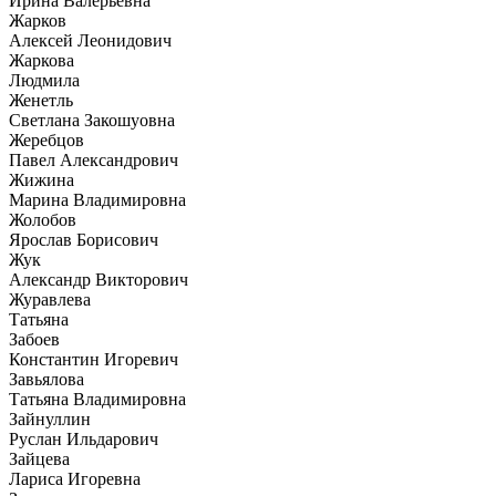
Ирина Валерьевна
Жарков
Алексей Леонидович
Жаркова
Людмила
Женетль
Светлана Закошуовна
Жеребцов
Павел Александрович
Жижина
Марина Владимировна
Жолобов
Ярослав Борисович
Жук
Александр Викторович
Журавлева
Татьяна
Забоев
Константин Игоревич
Завьялова
Татьяна Владимировна
Зайнуллин
Руслан Ильдарович
Зайцева
Лариса Игоревна