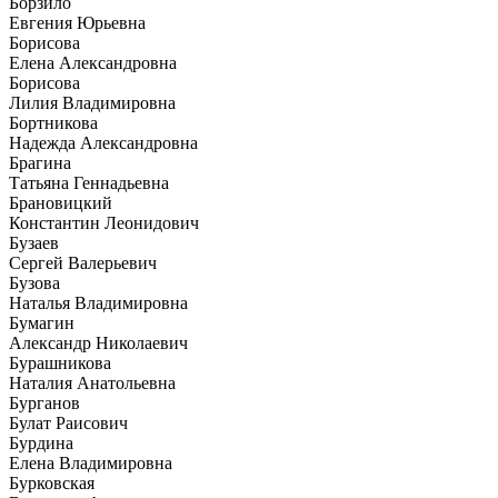
Борзило
Евгения Юрьевна
Борисова
Елена Александровна
Борисова
Лилия Владимировна
Бортникова
Надежда Александровна
Брагина
Татьяна Геннадьевна
Брановицкий
Константин Леонидович
Бузаев
Сергей Валерьевич
Бузова
Наталья Владимировна
Бумагин
Александр Николаевич
Бурашникова
Наталия Анатольевна
Бурганов
Булат Раисович
Бурдина
Елена Владимировна
Бурковская