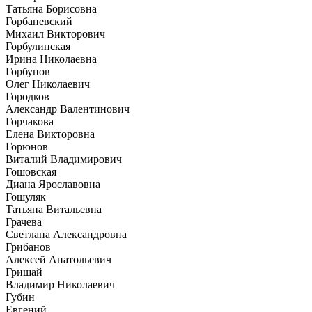
Татьяна Борисовна
Горбаневский
Михаил Викторович
Горбулинская
Ирина Николаевна
Горбунов
Олег Николаевич
Городков
Александр Валентинович
Горчакова
Елена Викторовна
Горюнов
Виталий Владимирович
Гошовская
Диана Ярославовна
Гошуляк
Татьяна Витальевна
Грачева
Светлана Александровна
Грибанов
Алексей Анатольевич
Гришай
Владимир Николаевич
Губин
Евгений