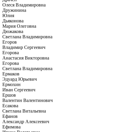
Олеся Владимировна
Дружинина
Юлия
Дьяконова
Мария Олеговна
Дюжакова
Светлана Владимировна
Егоров
Владимир Сергеевич
Егорова
Анастасия Викторовна
Егорова
Светлана Владимировна
Ермаков
Эдуард Юрьевич
Ермохин
Иван Сергеевич
Ершов
Валентин Валентинович
Есакова
Светлана Витальевна
Ефанов
Александр Алексеевич
Ефимова