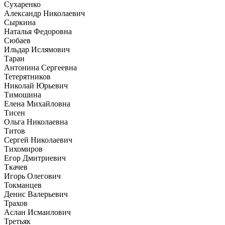
Сухаренко
Александр Николаевич
Сыркина
Наталья Федоровна
Сюбаев
Ильдар Ислямович
Таран
Антонина Сергеевна
Тетерятников
Николай Юрьевич
Тимошина
Елена Михайловна
Тисен
Ольга Николаевна
Титов
Сергей Николаевич
Тихомиров
Егор Дмитриевич
Ткачев
Игорь Олегович
Токманцев
Денис Валерьевич
Трахов
Аслан Исмаилович
Третьяк