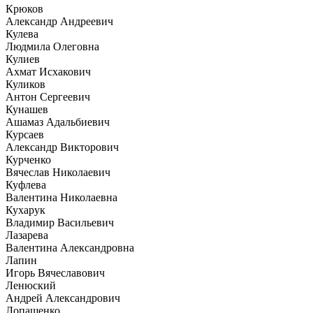
Крюков
Александр Андреевич
Кулева
Людмила Олеговна
Кулиев
Ахмат Исхакович
Куликов
Антон Сергеевич
Кунашев
Ашамаз Адальбиевич
Курсаев
Александр Викторович
Курченко
Вячеслав Николаевич
Куфлева
Валентина Николаевна
Кухарук
Владимир Васильевич
Лазарева
Валентина Александровна
Лапин
Игорь Вячеславович
Ленюский
Андрей Александрович
Лопашенко