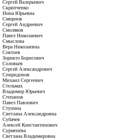
Сергей Валерьевич
Скрипченко
Нина Юрьевна
Смирнов
Сергей Андреевич
Смоляков
Павел Николаевич
Смыслова
Вера Николаевна
Соктоев
Зорикто Борисович
Соловьев
Сергей Александрович
Спиридонов
Михаил Сергеевич
Стельмах
Владимир Юрьевич
Степанов
Павел Павлович
Ступина
Светлана Александровна
Субачев
Алексей Константинович
Сурменева
Светлана Владимировна