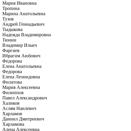
Мария Ивановна
Тропина
Марина Анатольевна
Тузов
Андрей Геннадьевич
Тыдыкова
Надежда Владимировна
Тюнин
Владимир Ильич
Фаргиев
Ибрагим Аюбович
Федорова
Елена Анатольевна
Федорова
Елена Леонидовна
Филатова
Мария Алексеевна
Филиппов
Павел Александрович
Халиков
Аслям Наилевич
Харламов
Даниил Дмитриевич
Харламова
Алена Алексеевна