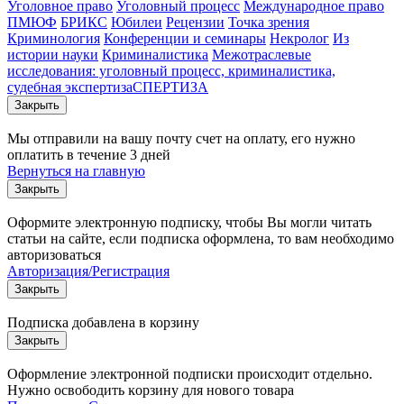
Уголовное право
Уголовный процесс
Международное право
ПМЮФ
БРИКС
Юбилеи
Рецензии
Точка зрения
Криминология
Конференции и семинары
Некролог
Из
истории науки
Криминалистика
Межотраслевые
исследования: уголовный процесс, криминалистика,
судебная экспертизаСПЕРТИЗА
Закрыть
Мы отправили на вашу почту счет на оплату, его нужно
оплатить в течение 3 дней
Вернуться на главную
Закрыть
Оформите электронную подписку, чтобы Вы могли читать
статьи на сайте, если подписка оформлена, то вам необходимо
авторизоваться
Авторизация/Регистрация
Закрыть
Подписка добавлена в корзину
Закрыть
Оформление электронной подписки происходит отдельно.
Нужно освободить ĸорзину для нового товара