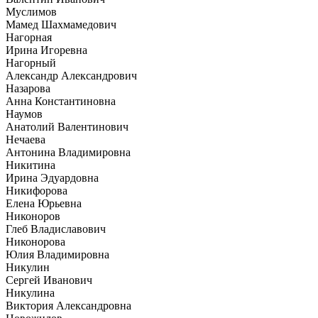
Муслимов
Мамед Шахмамедович
Нагорная
Ирина Игоревна
Нагорный
Александр Александрович
Назарова
Анна Константиновна
Наумов
Анатолий Валентинович
Нечаева
Антонина Владимировна
Никитина
Ирина Эдуардовна
Никифорова
Елена Юрьевна
Никоноров
Глеб Владиславович
Никонорова
Юлия Владимировна
Никулин
Сергей Иванович
Никулина
Виктория Александровна