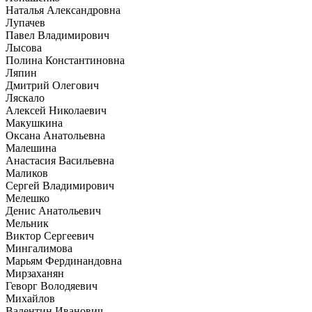
Наталья Александровна
Лупачев
Павел Владимирович
Лысова
Полина Константиновна
Ляпин
Дмитрий Олегович
Ляскало
Алексей Николаевич
Макушкина
Оксана Анатольевна
Малешина
Анастасия Васильевна
Маликов
Сергей Владимирович
Мелешко
Денис Анатольевич
Мельник
Виктор Сергеевич
Мингалимова
Марьям Фердинандовна
Мирзаханян
Геворг Володяевич
Михайлов
Валентин Иванович