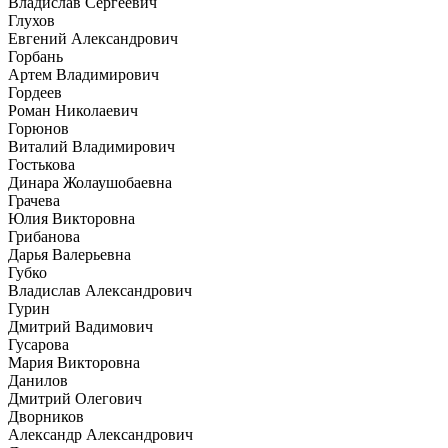
Владислав Сергеевич
Глухов
Евгений Александрович
Горбань
Артем Владимирович
Гордеев
Роман Николаевич
Горюнов
Виталий Владимирович
Гостькова
Динара Жолаушобаевна
Грачева
Юлия Викторовна
Грибанова
Дарья Валерьевна
Губко
Владислав Александрович
Гурин
Дмитрий Вадимович
Гусарова
Мария Викторовна
Данилов
Дмитрий Олегович
Дворников
Александр Александрович