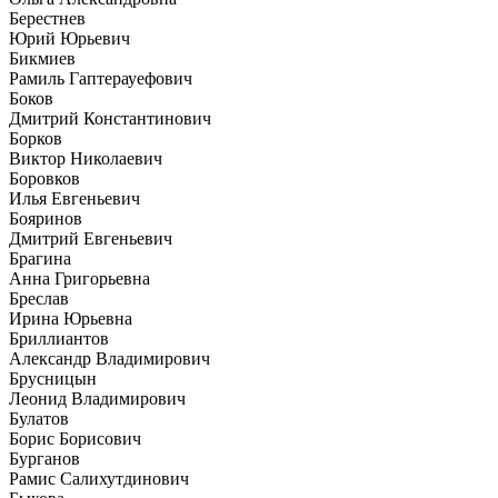
Берестнев
Юрий Юрьевич
Бикмиев
Рамиль Гаптерауефович
Боков
Дмитрий Константинович
Борков
Виктор Николаевич
Боровков
Илья Евгеньевич
Бояринов
Дмитрий Евгеньевич
Брагина
Анна Григорьевна
Бреслав
Ирина Юрьевна
Бриллиантов
Александр Владимирович
Брусницын
Леонид Владимирович
Булатов
Борис Борисович
Бурганов
Рамис Салихутдинович