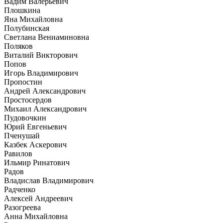
Вадим Валерьевич
Плошкина
Яна Михайловна
Полубинская
Светлана Вениаминовна
Поляков
Виталий Викторович
Попов
Игорь Владимирович
Пропостин
Андрей Александрович
Простосердов
Михаил Александрович
Пудовочкин
Юрий Евгеньевич
Пченушай
Казбек Аскерович
Равилов
Ильмир Ринатович
Радов
Владислав Владимирович
Радченко
Алексей Андреевич
Разогреева
Анна Михайловна