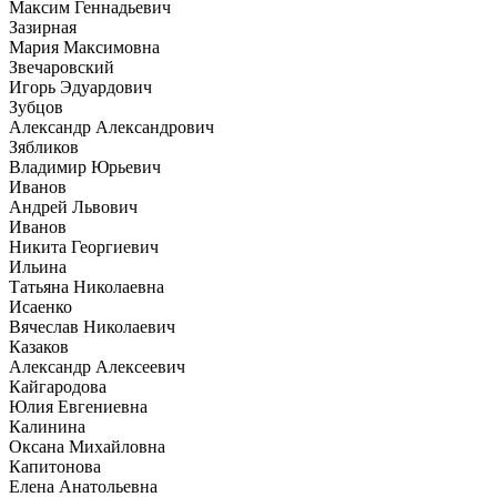
Максим Геннадьевич
Зазирная
Мария Максимовна
Звечаровский
Игорь Эдуардович
Зубцов
Александр Александрович
Зябликов
Владимир Юрьевич
Иванов
Андрей Львович
Иванов
Никита Георгиевич
Ильина
Татьяна Николаевна
Исаенко
Вячеслав Николаевич
Казаков
Александр Алексеевич
Кайгародова
Юлия Евгениевна
Калинина
Оксана Михайловна
Капитонова
Елена Анатольевна