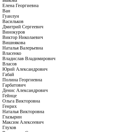
Быкова
Елена Георгиевна
Ван
Гуанлун
Васильков
Дмитрий Сергеевич
Винокуров
Виктор Николаевич
Вишнякова
Наталья Валерьевна
Власенко
Владислав Владимирович
Власов
Юрий Александрович
Габай
Полина Георгиевна
Гарбатович
Денис Александрович
Гейнце
Ольга Викторовна
Генрих
Наталья Викторовна
Глазырин
Максим Алексеевич
Глухов