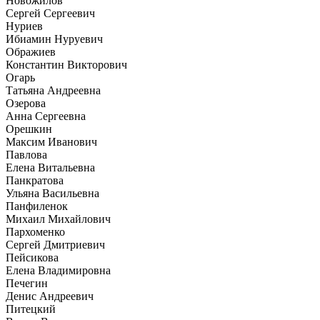
Новожилов
Сергей Сергеевич
Нуриев
Ибиамин Нуруевич
Ображиев
Константин Викторович
Огарь
Татьяна Андреевна
Озерова
Анна Сергеевна
Орешкин
Максим Иванович
Павлова
Елена Витальевна
Панкратова
Ульяна Васильевна
Панфиленок
Михаил Михайлович
Пархоменко
Сергей Дмитриевич
Пейсикова
Елена Владимировна
Печегин
Денис Андреевич
Питецкий