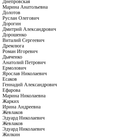
Днепровская
Марина Анатольевна
Долотов
Руслан Олегович
Дорогин
Дмитрий Александрович
Дорошенко
Виталий Сергеевич
Дремлюга
Роман Игоревич
Дьяченко
Анатолий Петрович
Ермолович
Ярослав Николаевич
Есаков
Геннадий Александрович
Ефарова
Марина Николаевна
Жарких
Ирина Андреевна
Жевлаков
Эдуард Николаевич
Жевлаков
Эдуард Николаевич
Жилкин