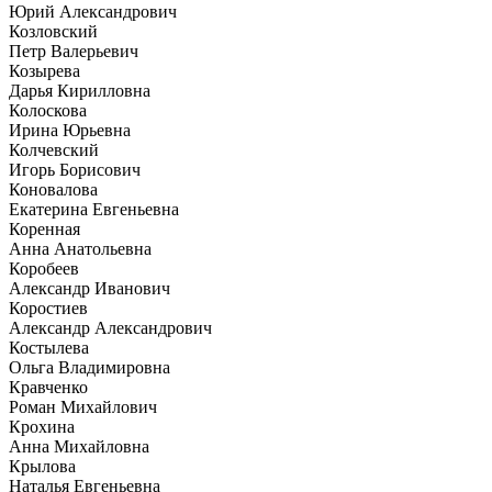
Юрий Александрович
Козловский
Петр Валерьевич
Козырева
Дарья Кирилловна
Колоскова
Ирина Юрьевна
Колчевский
Игорь Борисович
Коновалова
Екатерина Евгеньевна
Коренная
Анна Анатольевна
Коробеев
Александр Иванович
Коростиев
Александр Александрович
Костылева
Ольга Владимировна
Кравченко
Роман Михайлович
Крохина
Анна Михайловна
Крылова
Наталья Евгеньевна