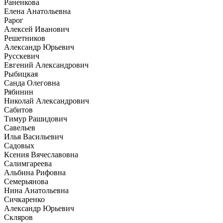
Раненкова
Елена Анатольевна
Рарог
Алексей Иванович
Решетников
Александр Юрьевич
Русскевич
Евгений Александрович
Рыбицкая
Санда Олеговна
Рябинин
Николай Александрович
Сабитов
Тимур Рашидович
Савельев
Илья Васильевич
Садовых
Ксения Вячеславовна
Салимгареева
Альбина Рифовна
Семерьянова
Нина Анатольевна
Сичкаренко
Александр Юрьевич
Скляров