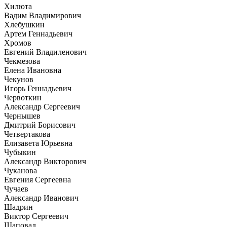
Хилюта
Вадим Владимирович
Хлебушкин
Артем Геннадьевич
Хромов
Евгений Владиленович
Чекмезова
Елена Ивановна
Чекунов
Игорь Геннадьевич
Червоткин
Александр Сергеевич
Чернышев
Дмитрий Борисович
Четвертакова
Елизавета Юрьевна
Чубыкин
Александр Викторович
Чуканова
Евгения Сергеевна
Чучаев
Александр Иванович
Шадрин
Виктор Сергеевич
Шаповал