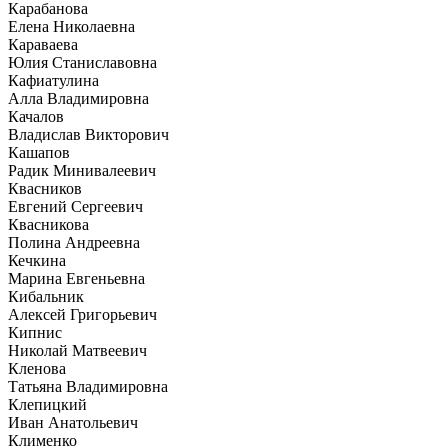
Карабанова
Елена Николаевна
Караваева
Юлия Станиславовна
Кафиатулина
Алла Владимировна
Качалов
Владислав Викторович
Кашапов
Радик Минивалеевич
Квасников
Евгений Сергеевич
Квасникова
Полина Андреевна
Кечкина
Марина Евгеньевна
Кибальник
Алексей Григорьевич
Кипнис
Николай Матвеевич
Кленова
Татьяна Владимировна
Клепицкий
Иван Анатольевич
Клименко