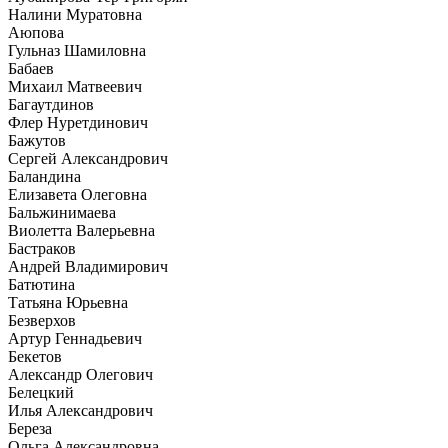
Налини Муратовна
Аюпова
Гульназ Шамиловна
Бабаев
Михаил Матвеевич
Багаутдинов
Флер Нуретдинович
Бажутов
Сергей Александрович
Баландина
Елизавета Олеговна
Бальжинимаева
Виолетта Валерьевна
Бастраков
Андрей Владимирович
Батютина
Татьяна Юрьевна
Безверхов
Артур Геннадьевич
Бекетов
Александр Олегович
Белецкий
Илья Александрович
Береза
Ольга Александровна