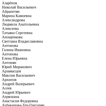
Азарёнок
Николай Васильевич
Айрапетян
Марина Камоевна
Александрова
Людмила Анатольевна
Алексеева
Татьяна Сергеевна
Анощенкова
Светлана Владиславовна
Антонова
Галина Ивановна
Антонова
Елена Юрьевна
Антонян
Юрий Миранович
Арзамасцев
Максим Васильевич
Архипов
Андрей Валерьевич
Асеев
Андрей Юрьевич
Атряскина
Анастасия Федоровна
Аубакирова-Тер-Григорян