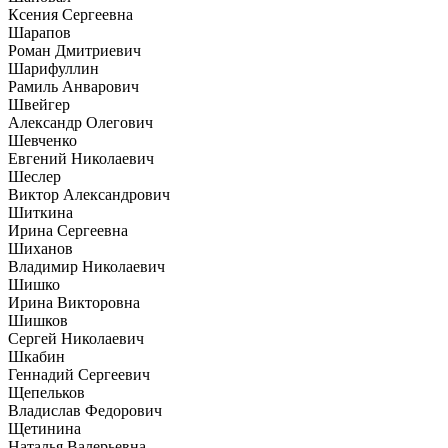
Ксения Сергеевна
Шарапов
Роман Дмитриевич
Шарифуллин
Рамиль Анварович
Швейгер
Александр Олегович
Шевченко
Евгений Николаевич
Шеслер
Виктор Александрович
Шиткина
Ирина Сергеевна
Шиханов
Владимир Николаевич
Шишко
Ирина Викторовна
Шишков
Сергей Николаевич
Шкабин
Геннадий Сергеевич
Щепельков
Владислав Федорович
Щетинина
Наталья Валерьевна