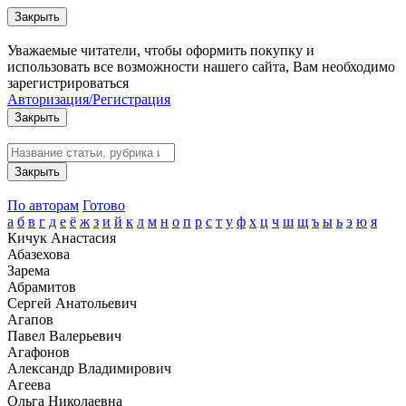
Закрыть
Уважаемые читатели, чтобы оформить покупку и
использовать все возможности нашего сайта, Вам необходимо
зарегистрироваться
Авторизация/Регистрация
Закрыть
Закрыть
По авторам
Готово
а
б
в
г
д
е
ё
ж
з
и
й
к
л
м
н
о
п
р
с
т
у
ф
х
ц
ч
ш
щ
ъ
ы
ь
э
ю
я
Кичук Анастасия
Абазехова
Зарема
Абрамитов
Сергей Анатольевич
Агапов
Павел Валерьевич
Агафонов
Александр Владимирович
Агеева
Ольга Николаевна