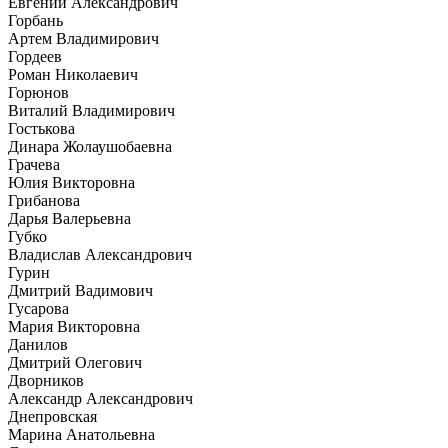
Евгений Александрович
Горбань
Артем Владимирович
Гордеев
Роман Николаевич
Горюнов
Виталий Владимирович
Гостькова
Динара Жолаушобаевна
Грачева
Юлия Викторовна
Грибанова
Дарья Валерьевна
Губко
Владислав Александрович
Гурин
Дмитрий Вадимович
Гусарова
Мария Викторовна
Данилов
Дмитрий Олегович
Дворников
Александр Александрович
Днепровская
Марина Анатольевна