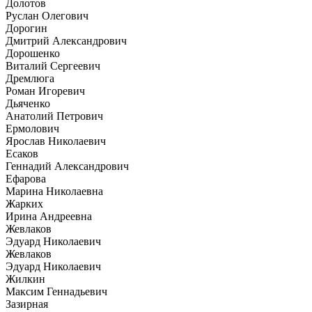
Долотов
Руслан Олегович
Дорогин
Дмитрий Александрович
Дорошенко
Виталий Сергеевич
Дремлюга
Роман Игоревич
Дьяченко
Анатолий Петрович
Ермолович
Ярослав Николаевич
Есаков
Геннадий Александрович
Ефарова
Марина Николаевна
Жарких
Ирина Андреевна
Жевлаков
Эдуард Николаевич
Жевлаков
Эдуард Николаевич
Жилкин
Максим Геннадьевич
Зазирная