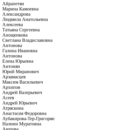
Айрапетян
Марина Камоевна
Александрова
Людмила Анатольевна
Алексеева
Татьяна Сергеевна
Анощенкова
Светлана Владиславовна
Антонова
Галина Ивановна
Антонова
Елена Юрьевна
Антонян
Юрий Миранович
Арзамасцев
Максим Васильевич
Архипов
Андрей Валерьевич
Асеев
Андрей Юрьевич
Атряскина
Анастасия Федоровна
Аубакирова-Тер-Григорян
Налини Муратовна
Аюпова