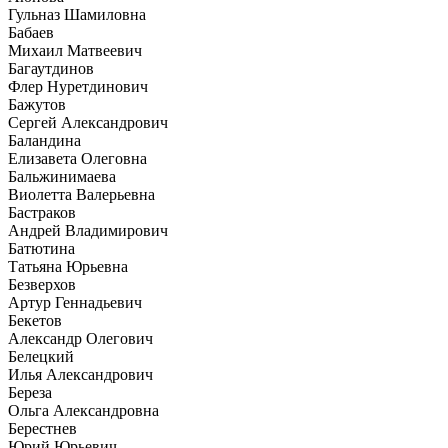
Гульназ Шамиловна
Бабаев
Михаил Матвеевич
Багаутдинов
Флер Нуретдинович
Бажутов
Сергей Александрович
Баландина
Елизавета Олеговна
Бальжинимаева
Виолетта Валерьевна
Бастраков
Андрей Владимирович
Батютина
Татьяна Юрьевна
Безверхов
Артур Геннадьевич
Бекетов
Александр Олегович
Белецкий
Илья Александрович
Береза
Ольга Александровна
Берестнев
Юрий Юрьевич