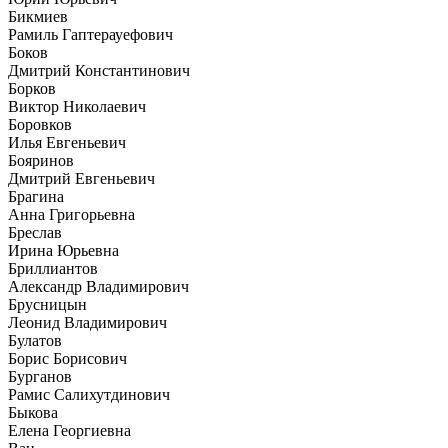
Бикмиев
Рамиль Гаптерауефович
Боков
Дмитрий Константинович
Борков
Виктор Николаевич
Боровков
Илья Евгеньевич
Бояринов
Дмитрий Евгеньевич
Брагина
Анна Григорьевна
Бреслав
Ирина Юрьевна
Бриллиантов
Александр Владимирович
Брусницын
Леонид Владимирович
Булатов
Борис Борисович
Бурганов
Рамис Салихутдинович
Быкова
Елена Георгиевна