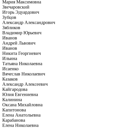
Мария Максимовна
Звечаровский
Игорь Эдуардович
Зубцов
Александр Александрович
Зябликов
Владимир Юрьевич
Иванов
Андрей Львович
Иванов
Никита Георгиевич
Ильина
Татьяна Николаевна
Исаенко
Вячеслав Николаевич
Казаков
Александр Алексеевич
Кайгародова
Юлия Евгениевна
Калинина
Оксана Михайловна
Капитонова
Елена Анатольевна
Карабанова
Елена Николаевна