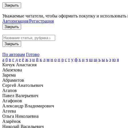
Закрыть
Уважаемые читатели, чтобы оформить покупку и использовать 
Авторизация/Регистрация
Закрыть
Закрыть
По авторам
Готово
а
б
в
г
д
е
ё
ж
з
и
й
к
л
м
н
о
п
р
с
т
у
ф
х
ц
ч
ш
щ
ъ
ы
ь
э
ю
я
Кичук Анастасия
Абазехова
Зарема
Абрамитов
Сергей Анатольевич
Агапов
Павел Валерьевич
Агафонов
Александр Владимирович
Агеева
Ольга Николаевна
Азарёнок
Николай Васильевич