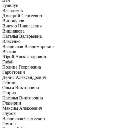
Ван
Гуанлун
Васильков
Дмитрий Сергеевич
Винокуров
Виктор Николаевич
Вишнякова
Наталья Валерьевна
Власенко
Владислав Владимирович
Власов
Юрий Александрович
Габай
Полина Георгиевна
Гарбатович
Денис Александрович
Гейнце
Ольга Викторовна
Генрих
Наталья Викторовна
Глазырин
Максим Алексеевич
Глухов
Владислав Сергеевич
Глухов