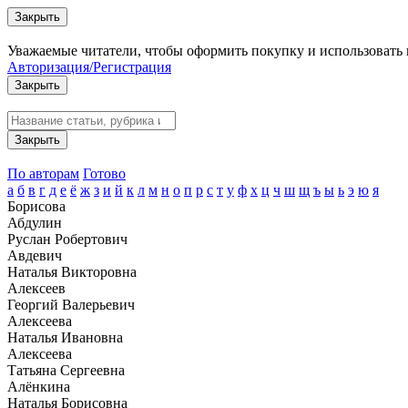
Закрыть
Уважаемые читатели, чтобы оформить покупку и использовать 
Авторизация/Регистрация
Закрыть
Закрыть
По авторам
Готово
а
б
в
г
д
е
ё
ж
з
и
й
к
л
м
н
о
п
р
с
т
у
ф
х
ц
ч
ш
щ
ъ
ы
ь
э
ю
я
Борисова
Абдулин
Руслан Робертович
Авдевич
Наталья Викторовна
Алексеев
Георгий Валерьевич
Алексеева
Наталья Ивановна
Алексеева
Татьяна Сергеевна
Алёнкина
Наталья Борисовна