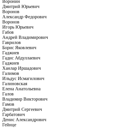
Воронин
Дмитрий Юрьевич
Воронов
Александр Федорович
Воронов
Игорь Юрьевич
Габов
Андрей Владимирович
Гаврилов
Борис Яковлевич
Гаджиев
Гадис Абдуллаевич
Гаджиев
Ханлар Иршадович
Галимов
Ильдус Исмагилович
Галиновская
Елена Анатольевна
Галов
Владимир Викторович
Гамов
Дмитрий Сергеевич
Гарбатович
Денис Александрович
Гейнце