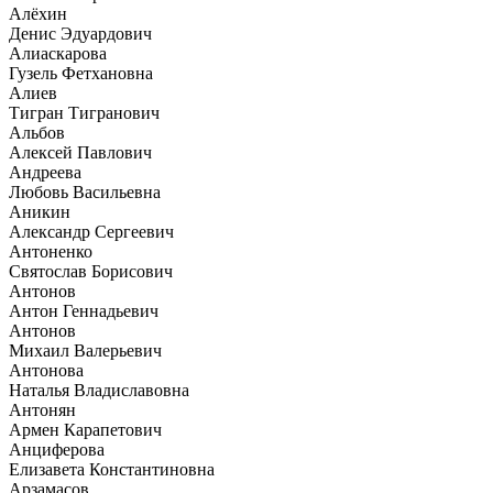
Алёхин
Денис Эдуардович
Алиаскарова
Гузель Фетхановна
Алиев
Тигран Тигранович
Альбов
Алексей Павлович
Андреева
Любовь Васильевна
Аникин
Александр Сергеевич
Антоненко
Святослав Борисович
Антонов
Антон Геннадьевич
Антонов
Михаил Валерьевич
Антонова
Наталья Владиславовна
Антонян
Армен Карапетович
Анциферова
Елизавета Константиновна
Арзамасов