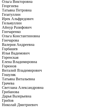
Ольга Викторовна
Георгиева
Татьяна Петровна
Гизатуллин
Ирек Альфредович
Гильмуллин
Айнур Разифович
Гончаренко
Ольга Константиновна
Гончарова
Валерия Андреевна
Горбашев
Илья Вадимович
Горенская
Елена Владимировна
Горюнов
Виталий Владимирович
Гошуляк
Татьяна Витальевна
Грачева
Светлана Александровна
Грибанова
Дарья Валерьевна
Грибов
Николай Дмитриевич