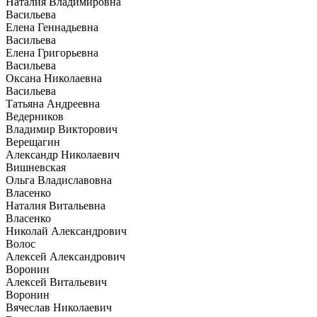
Наталия Владимировна
Васильева
Елена Геннадьевна
Васильева
Елена Григорьевна
Васильева
Оксана Николаевна
Васильева
Татьяна Андреевна
Ведерников
Владимир Викторович
Верещагин
Александр Николаевич
Вишневская
Ольга Владиславовна
Власенко
Наталия Витальевна
Власенко
Николай Александрович
Волос
Алексей Александрович
Воронин
Алексей Витальевич
Воронин
Вячеслав Николаевич