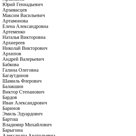
Юрий Геннадьевич
Арзамасцев
Максим Васильевич
Артамонова
Елена Александровна
Артеменко
Наталья Викторовна
Архиереев
Николай Викторович
Архипов
Андрей Валерьевич
Бабкова
Галина Олеговна
Багаутдинов
Шамиль Флерович
Балакшин
Виктор Степанович
Бардов
Иван Александрович
Баринов
Эмиль Эдуардович
Бартош
Владимир Михайлович
Барыгина
Александра Анатольевна