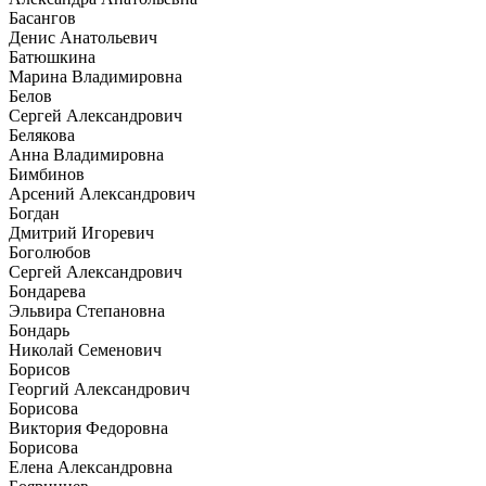
Басангов
Денис Анатольевич
Батюшкина
Марина Владимировна
Белов
Сергей Александрович
Белякова
Анна Владимировна
Бимбинов
Арсений Александрович
Богдан
Дмитрий Игоревич
Боголюбов
Сергей Александрович
Бондарева
Эльвира Степановна
Бондарь
Николай Семенович
Борисов
Георгий Александрович
Борисова
Виктория Федоровна
Борисова
Елена Александровна