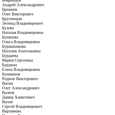
Бояринцев
Андрей Александрович
Брежнев
Олег Викторович
Брусницын
Леонид Владимирович
Бузова
Наталья Владимировна
Буланова
Ольга Владимировна
Бурашникова
Наталия Анатольевна
Бурдаева
Мария Сергеевна
Бурдина
Елена Владимировна
Бушманов
Родион Викторович
Вагин
Олег Александрович
Валеев
Дамир Хамитович
Валов
Сергей Владимирович
Варламова